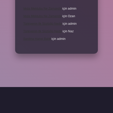
Veda Mektubu Ne Zamandır
için
admin
Veda Mektubu Ne Zamandır
için
Ozan
Türkiyenin Ilk Sözlüğü Nedir
için
admin
Türkiyenin Ilk Sözlüğü Nedir
için
Naz
Sardina Hangi Balık
için
admin
grandoperabet