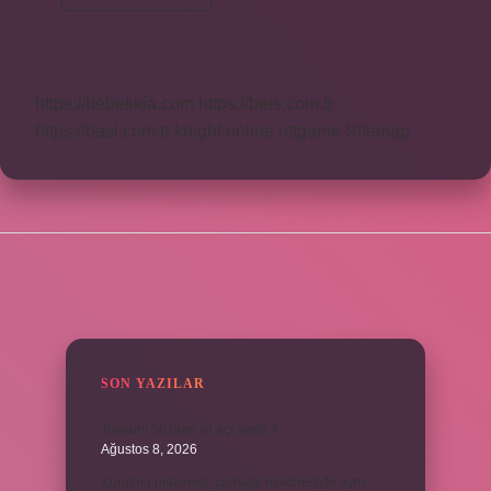
Dili
Içinde
Ne
Var
https://bebekkia.com
https://beis.com.tr
https://basi.com.tr
knight online
nttgame
Sitemap
SIDEBAR
SON YAZILAR
Toplamı 90 olan iki açı nedir ?
Ağustos 8, 2026
Kurutma makinesi, çamaşır makinesiyle aynı