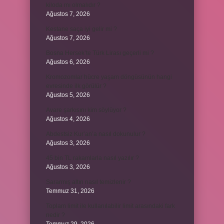
kiloda mı olmalıdır ?
Ağustos 7, 2026
Kestane saça iyi gelir mi ?
Ağustos 7, 2026
Bosna Hersek’te Türk Lirası geçerli mi ?
Ağustos 6, 2026
Kromozomlar hücre yaşam döngüsünün hangi
evresinde ilk görülür ?
Ağustos 5, 2026
Avare şarkısını kim söylüyor ?
Ağustos 4, 2026
Abdestsiz Kur’an’a nasıl dokunulur ?
Ağustos 3, 2026
45 bin TL rakamlarla nasıl yazılır ?
Ağustos 3, 2026
Sararmış altın nasıl temizlenir ?
Temmuz 31, 2026
Toplam limit ile kullanılabilir limit arasındaki fark
nedir ?