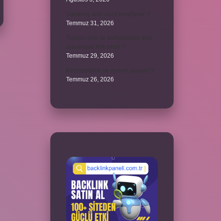
Sararmış altın nasıl temizlenir ?
Temmuz 31, 2026
Toplam limit ile kullanılabilir limit
arasındaki fark nedir ?
Temmuz 29, 2026
Kozmopolitik ne demek siyaset ?
Temmuz 26, 2026