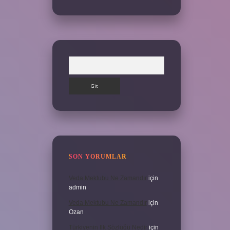
Arama
SON YORUMLAR
Veda Mektubu Ne Zamandır
için
admin
Veda Mektubu Ne Zamandır
için
Ozan
Türkiyenin Ilk Sözlüğü Nedir
için