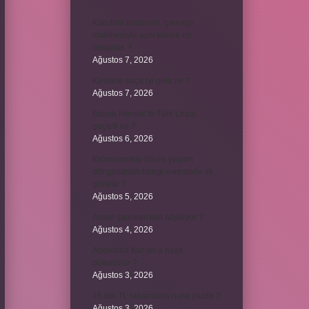
Kurutma makinesi, çamaşır
makinesiyle aynı kiloda mı
olmalıdır ?
Ağustos 7, 2026
Kestane saça iyi gelir mi ?
Ağustos 7, 2026
Bosna Hersek’te Türk Lirası
geçerli mi ?
Ağustos 6, 2026
Kromozomlar hücre yaşam
döngüsünün hangi evresinde ilk
görülür ?
Ağustos 5, 2026
Avare şarkısını kim söylüyor ?
Ağustos 4, 2026
Abdestsiz Kur’an’a nasıl
dokunulur ?
Ağustos 3, 2026
45 bin TL rakamlarla nasıl yazılır ?
Ağustos 3, 2026