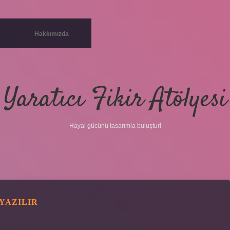
Hakkımızda
Yaratıcı Fikir Atölyesi
Hayal gücünü tasarımla buluştur!
YAZILIR