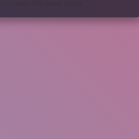
i.com.tr
knight online
nttgame
Sitemap