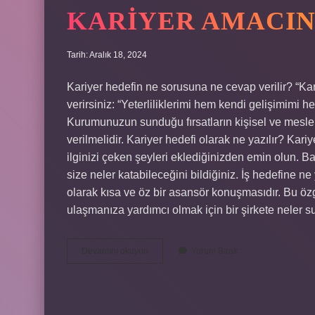
KARIYER AMACIN
Tarih: Aralık 18, 2024
Kariyer hedefin ne sorusuna ne cevap verilir? “Kar
verirsiniz: “Yeterliliklerimi hem kendi gelişimimi 
Kurumunuzun sunduğu fırsatların kişisel ve mesle
verilmelidir. Kariyer hedefi olarak ne yazılır? Kar
ilginizi çeken şeyleri eklediğinizden emin olun. B
size neler katabileceğini bildiğiniz. İş hedefine n
olarak kısa ve öz bir asansör konuşmasıdır. Bu öz
ulaşmanıza yardımcı olmak için bir şirkete neler s
Kariyer
Devamını okuyun
Yorum Bırak
Amacınız
Nedir