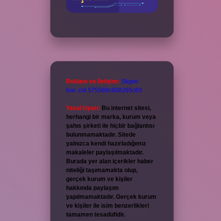
Reklam ve İletişim:
Skype:
live:.cid.575569c608265c69
Yasal Uyarı:
Bu internet sitesi,
herhangi bir marka, kurum veya
şahıs şirketi ile hiçbir bağlantısı
bulunmamaktadır. Sitede
yalnızca kendi hazırladığımız
makaleler paylaşılmaktadır.
Burada yer alan içerikler haber
niteliği taşımamakta olup,
gerçek kurum ve kişiler
hakkında paylaşım
yapılmamaktadır. Gerçek kurum
ve kişiler ile isim benzerlikleri
tamamen tesadüfidir.