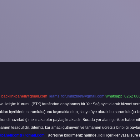
:
backlinkpaneli@gmail.com
Teams:
forumhizmeti@gmail.com
Whatsapp: 0262 606
ve İletişim Kurumu (BTK) tarafından onaylanmış bir Yer Sağlayıcı olarak hizmet verm
rı içeriklerin sorumluluğunu taşımakta olup, siteye üye olarak bu sorumluluğu kabul
a kendi hazırladığımız makaleler paylaşılmaktadır. Burada yer alan içerikler haber 
tamamen tesadüfidir. Sitemiz, kar amacı gütmeyen ve tamamen ücretsiz bir bilgi pay
nkpanelicomtr@gmail.com
adresine bildirmeniz halinde, ilgili içerikler yasal süre 