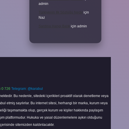
admin
Türkiyenin Ilk Sözlüğü Nedir
için
Naz
Sardina Hangi Balık
için
admin
 0 726
Telegram: @karabul
ektedir. Bu nedenle, sitedeki içerikleri proaktif olarak denetleme veya
 etmiş sayılırlar. Bu internet sitesi, herhangi bir marka, kurum veya
niteliği taşımamakta olup, gerçek kurum ve kişiler hakkında paylaşım
laşım platformudur. Hukuka ve yasal düzenlemelere aykırı olduğunu
içerisinde sitemizden kaldırılacaktır.