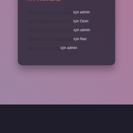
Veda Mektubu Ne Zamandır
için
admin
Veda Mektubu Ne Zamandır
için
Ozan
Türkiyenin Ilk Sözlüğü Nedir
için
admin
Türkiyenin Ilk Sözlüğü Nedir
için
Naz
Sardina Hangi Balık
için
admin
grandoperabet