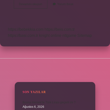
Çöp
Devamını okuyun
Yorum Bırak
Hangi
Dilden
https://bebekkia.com
https://beis.com.tr
https://basi.com.tr
knight online
nttgame
Sitemap
SIDEBAR
SON YAZILAR
Bosna Hersek’te Türk Lirası geçerli mi ?
Ağustos 6, 2026