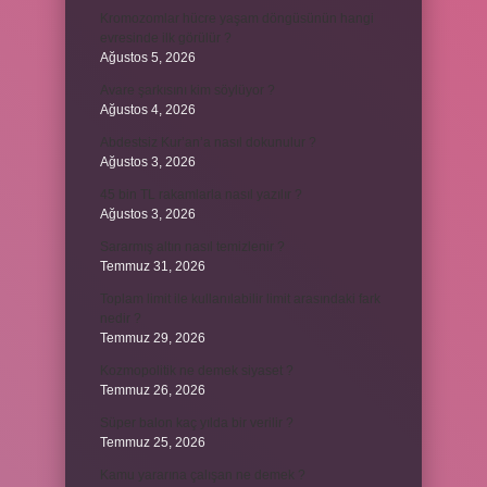
Kromozomlar hücre yaşam döngüsünün hangi
evresinde ilk görülür ?
Ağustos 5, 2026
Avare şarkısını kim söylüyor ?
Ağustos 4, 2026
Abdestsiz Kur’an’a nasıl dokunulur ?
Ağustos 3, 2026
45 bin TL rakamlarla nasıl yazılır ?
Ağustos 3, 2026
Sararmış altın nasıl temizlenir ?
Temmuz 31, 2026
Toplam limit ile kullanılabilir limit arasındaki fark
nedir ?
Temmuz 29, 2026
Kozmopolitik ne demek siyaset ?
Temmuz 26, 2026
Süper balon kaç yılda bir verilir ?
Temmuz 25, 2026
Kamu yararına çalışan ne demek ?