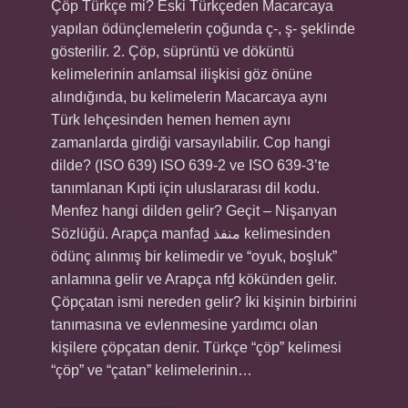
Çöp Türkçe mi? Eski Türkçeden Macarcaya
yapılan ödünçlemelerin çoğunda ç-, ş- şeklinde
gösterilir. 2. Çöp, süprüntü ve döküntü
kelimelerinin anlamsal ilişkisi göz önüne
alındığında, bu kelimelerin Macarcaya aynı
Türk lehçesinden hemen hemen aynı
zamanlarda girdiği varsayılabilir. Cop hangi
dilde? (ISO 639) ISO 639-2 ve ISO 639-3’te
tanımlanan Kıpti için uluslararası dil kodu.
Menfez hangi dilden gelir? Geçit – Nişanyan
Sözlüğü. Arapça manfaḏ منفذ kelimesinden
ödünç alınmış bir kelimedir ve “oyuk, boşluk”
anlamına gelir ve Arapça nfḏ kökünden gelir.
Çöpçatan ismi nereden gelir? İki kişinin birbirini
tanımasına ve evlenmesine yardımcı olan
kişilere çöpçatan denir. Türkçe “çöp” kelimesi
“çöp” ve “çatan” kelimelerinin…