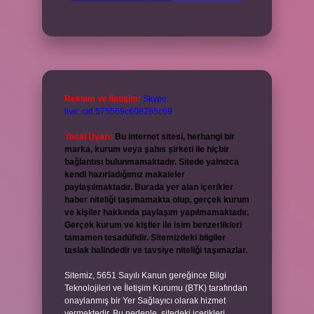
Reklam ve İletişim:
Skype:
live:.cid.575569c608265c69
Yasal Uyarı:
Bu internet sitesi, herhangi bir
marka, kurum veya şahıs şirketi ile hiçbir
bağlantısı bulunmamaktadır. Sitede yalnızca
kendi hazırladığımız makaleler
paylaşılmaktadır. Burada yer alan içerikler
haber niteliği taşımamakta olup, gerçek kurum
ve kişiler hakkında paylaşım yapılmamaktadır.
Gerçek kurum ve kişiler ile isim benzerlikleri
tamamen tesadüfidir. Sitemizdeki bilgiler
taslak halindedir ve tavsiye niteliği taşımazlar.
Sitemiz, 5651 Sayılı Kanun gereğince Bilgi
Teknolojileri ve İletişim Kurumu (BTK) tarafından
onaylanmış bir Yer Sağlayıcı olarak hizmet
vermektedir. Bu nedenle, sitedeki içerikleri