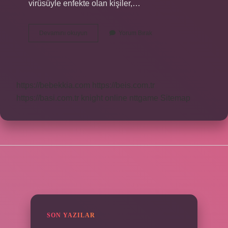
virüsüyle enfekte olan kişiler,…
Hummaya
Devamını okuyun
Yorum Bırak
Yakalanmak
Ne
Demek
https://bebekkia.com
https://beis.com.tr
https://basi.com.tr
knight online
nttgame
Sitemap
SIDEBAR
SON YAZILAR