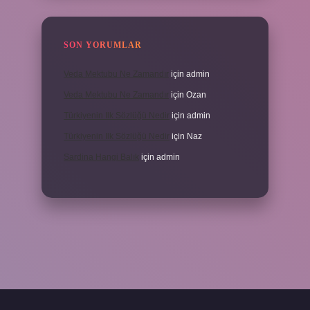
SON YORUMLAR
Veda Mektubu Ne Zamandır
için
admin
Veda Mektubu Ne Zamandır
için
Ozan
Türkiyenin Ilk Sözlüğü Nedir
için
admin
Türkiyenin Ilk Sözlüğü Nedir
için
Naz
Sardina Hangi Balık
için
admin
grandoperabet