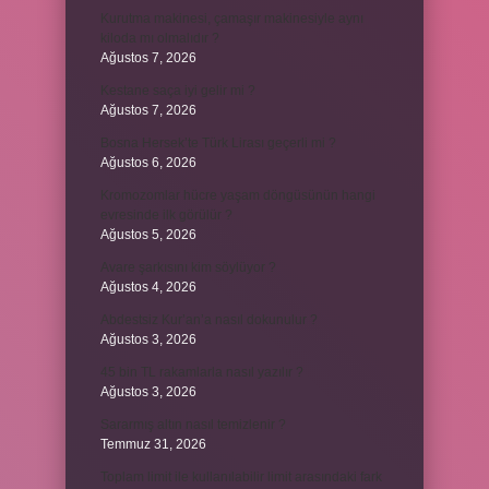
Kurutma makinesi, çamaşır makinesiyle aynı
kiloda mı olmalıdır ?
Ağustos 7, 2026
Kestane saça iyi gelir mi ?
Ağustos 7, 2026
Bosna Hersek’te Türk Lirası geçerli mi ?
Ağustos 6, 2026
Kromozomlar hücre yaşam döngüsünün hangi
evresinde ilk görülür ?
Ağustos 5, 2026
Avare şarkısını kim söylüyor ?
Ağustos 4, 2026
Abdestsiz Kur’an’a nasıl dokunulur ?
Ağustos 3, 2026
45 bin TL rakamlarla nasıl yazılır ?
Ağustos 3, 2026
Sararmış altın nasıl temizlenir ?
Temmuz 31, 2026
Toplam limit ile kullanılabilir limit arasındaki fark