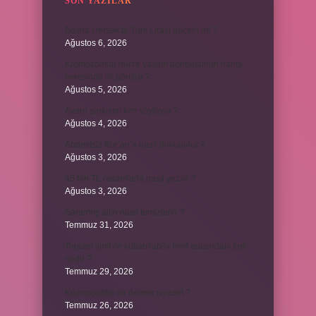
SON YAZILAR
Bosna Hersek’te Türk Lirası geçerli mi ?
Ağustos 6, 2026
Kromozomlar hücre yaşam döngüsünün hangi
evresinde ilk görülür ?
Ağustos 5, 2026
Avare şarkısını kim söylüyor ?
Ağustos 4, 2026
Abdestsiz Kur’an’a nasıl dokunulur ?
Ağustos 3, 2026
45 bin TL rakamlarla nasıl yazılır ?
Ağustos 3, 2026
Sararmış altın nasıl temizlenir ?
Temmuz 31, 2026
Toplam limit ile kullanılabilir limit arasındaki fark
nedir ?
Temmuz 29, 2026
Kozmopolitik ne demek siyaset ?
Temmuz 26, 2026