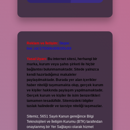
Reklam ve İletişim:
Skype:
live:.cid.575569c608265c69
Yasal Uyarı:
Bu internet sitesi, herhangi bir
marka, kurum veya şahıs şirketi ile hiçbir
bağlantısı bulunmamaktadır. Sitede yalnızca
kendi hazırladığımız makaleler
paylaşılmaktadır. Burada yer alan içerikler
haber niteliği taşımamakta olup, gerçek kurum
ve kişiler hakkında paylaşım yapılmamaktadır.
Gerçek kurum ve kişiler ile isim benzerlikleri
tamamen tesadüfidir. Sitemizdeki bilgiler
taslak halindedir ve tavsiye niteliği taşımazlar.
Sitemiz, 5651 Sayılı Kanun gereğince Bilgi
Teknolojileri ve İletişim Kurumu (BTK) tarafından
onaylanmış bir Yer Sağlayıcı olarak hizmet