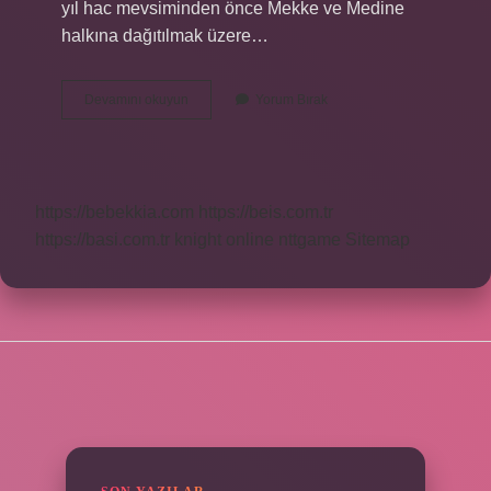
yıl hac mevsiminden önce Mekke ve Medine
halkına dağıtılmak üzere…
Surre
Devamını okuyun
Yorum Bırak
Alayi
Sergisi
Nerede
https://bebekkia.com
https://beis.com.tr
https://basi.com.tr
knight online
nttgame
Sitemap
SIDEBAR