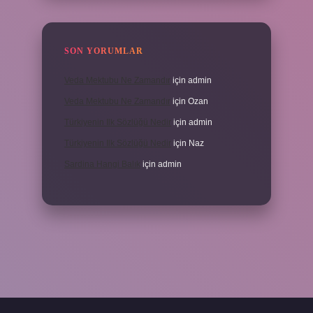
SON YORUMLAR
Veda Mektubu Ne Zamandır
için
admin
Veda Mektubu Ne Zamandır
için
Ozan
Türkiyenin Ilk Sözlüğü Nedir
için
admin
Türkiyenin Ilk Sözlüğü Nedir
için
Naz
Sardina Hangi Balık
için
admin
randoperabet