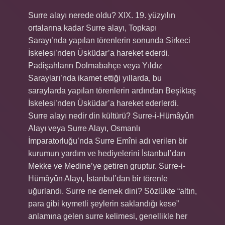
Surre alayı nerede oldu? XIX. 19. yüzyılın
ortalarına kadar Surre alayı, Topkapı
Sarayı’nda yapılan törenlerin sonunda Sirkeci
İskelesi’nden Üsküdar’a hareket ederdi.
Padişahların Dolmabahçe veya Yıldız
Sarayları’nda ikamet ettiği yıllarda, bu
saraylarda yapılan törenlerin ardından Beşiktaş
İskelesi’nden Üsküdar’a hareket ederlerdi.
Surre alayı nedir din kültürü? Surre-i-Hümâyûn
Alayı veya Surre Alayı, Osmanlı
İmparatorluğu’nda Surre Emîni adı verilen bir
kurumun yardım ve hediyelerini İstanbul’dan
Mekke ve Medine’ye getiren gruptur. Surre-i-
Hümâyûn Alayı, İstanbul’dan bir törenle
uğurlandı. Surre ne demek dini? Sözlükte “altın,
para gibi kıymetli şeylerin saklandığı kese”
anlamına gelen surre kelimesi, genellikle her