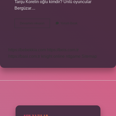
Tanju Korelin oğlu kimdir? Ünlü oyuncular
Bergüzar…
Tanju
Devamını okuyun
Yorum Bırak
Korel
In
Dayısı
Kimdir
https://bebekkia.com
https://beis.com.tr
https://basi.com.tr
knight online
nttgame
Sitemap
SIDEBAR