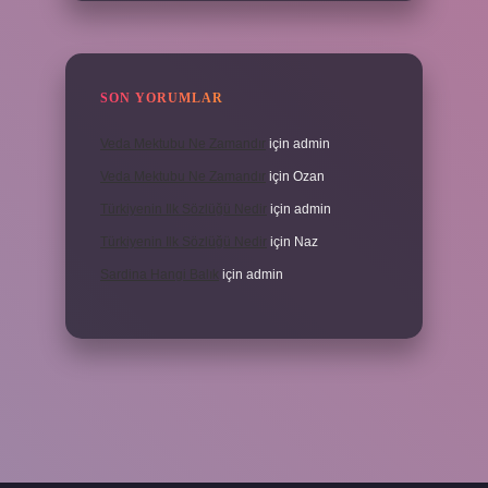
SON YORUMLAR
Veda Mektubu Ne Zamandır
için
admin
Veda Mektubu Ne Zamandır
için
Ozan
Türkiyenin Ilk Sözlüğü Nedir
için
admin
Türkiyenin Ilk Sözlüğü Nedir
için
Naz
Sardina Hangi Balık
için
admin