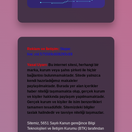
Reklam ve İletişim:
Skype:
live:.cid.575569c608265c69
Yasal Uyarı:
Bu internet sitesi, herhangi bir
marka, kurum veya şahıs şirketi ile hiçbir
bağlantısı bulunmamaktadır. Sitede yalnızca
kendi hazırladığımız makaleler
paylaşılmaktadır. Burada yer alan içerikler
haber niteliği taşımamakta olup, gerçek kurum
ve kişiler hakkında paylaşım yapılmamaktadır.
Gerçek kurum ve kişiler ile isim benzerlikleri
tamamen tesadüfidir. Sitemizdeki bilgiler
taslak halindedir ve tavsiye niteliği taşımazlar.
Sitemiz, 5651 Sayılı Kanun gereğince Bilgi
Teknolojileri ve İletişim Kurumu (BTK) tarafından