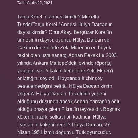
Tarih: Aralık 22, 2024
Tanju Korel’in annesi kimdir? Mücella
TusderTanju Korel / Annesi Hülya Darcan’ın
dayısı kimdir? Onur Akay, Bergüzar Korel’in
annesinin dayısı, oyuncu Hülya Darcan ve
Casino döneminde Zeki Müren’in en büyük
rakibi olan usta sanatçı Adnan Pekak ile 2003
yılında Ankara Maltepe’deki evinde röportaj
yaptığını ve Pekak’ın kendisine Zeki Müren’i
anlattığını söyledi. Hayatında hiçbir şey
bestelemediğini belirtti. Hülya Darcan kimin
yeğeni? Hülya Darcan, Fekeli’nin yeğeni
olduğunu düşünen ancak Adnan Yaman’ın oğlu
olduğu ortaya çıkan Fikret’in teyzesidir. Boşnak
kökenli, nazik, şefkatli bir kadındır. Hülya
Darcan’ın kökeni nereli? Hülya Darcan, 27
Nisan 1951 İzmir doğumlu Türk oyuncudur.