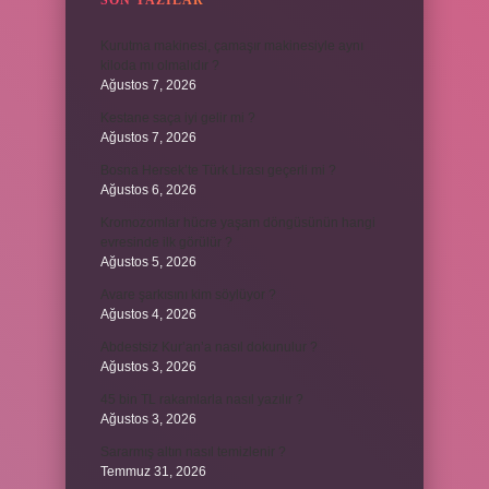
SON YAZILAR
Kurutma makinesi, çamaşır makinesiyle aynı
kiloda mı olmalıdır ?
Ağustos 7, 2026
Kestane saça iyi gelir mi ?
Ağustos 7, 2026
Bosna Hersek’te Türk Lirası geçerli mi ?
Ağustos 6, 2026
Kromozomlar hücre yaşam döngüsünün hangi
evresinde ilk görülür ?
Ağustos 5, 2026
Avare şarkısını kim söylüyor ?
Ağustos 4, 2026
Abdestsiz Kur’an’a nasıl dokunulur ?
Ağustos 3, 2026
45 bin TL rakamlarla nasıl yazılır ?
Ağustos 3, 2026
Sararmış altın nasıl temizlenir ?
Temmuz 31, 2026