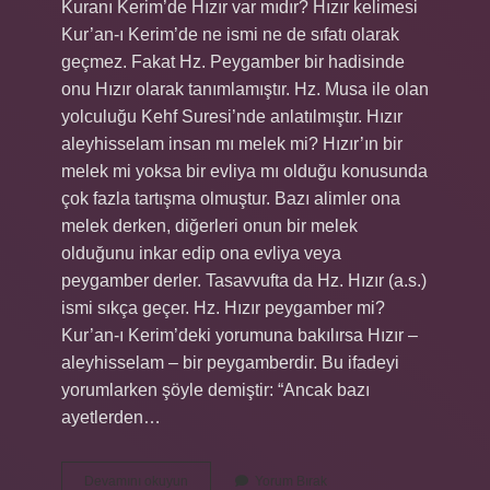
Kuranı Kerim’de Hızır var mıdır? Hızır kelimesi
Kur’an-ı Kerim’de ne ismi ne de sıfatı olarak
geçmez. Fakat Hz. Peygamber bir hadisinde
onu Hızır olarak tanımlamıştır. Hz. Musa ile olan
yolculuğu Kehf Suresi’nde anlatılmıştır. Hızır
aleyhisselam insan mı melek mi? Hızır’ın bir
melek mi yoksa bir evliya mı olduğu konusunda
çok fazla tartışma olmuştur. Bazı alimler ona
melek derken, diğerleri onun bir melek
olduğunu inkar edip ona evliya veya
peygamber derler. Tasavvufta da Hz. Hızır (a.s.)
ismi sıkça geçer. Hz. Hızır peygamber mi?
Kur’an-ı Kerim’deki yorumuna bakılırsa Hızır –
aleyhisselam – bir peygamberdir. Bu ifadeyi
yorumlarken şöyle demiştir: “Ancak bazı
ayetlerden…
Kuranda
Devamını okuyun
Yorum Bırak