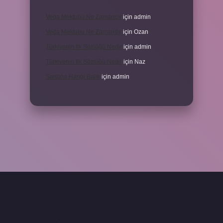
Veda Mektubu Ne Zamandır
için
admin
Veda Mektubu Ne Zamandır
için
Ozan
Türkiyenin Ilk Sözlüğü Nedir
için
admin
Türkiyenin Ilk Sözlüğü Nedir
için
Naz
Sardina Hangi Balık
için
admin
grandoperabet