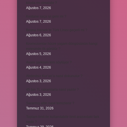
kiloda mı olmalıdır ?
Ağustos 7, 2026
Kestane saça iyi gelir mi ?
Ağustos 7, 2026
Bosna Hersek’te Türk Lirası geçerli mi ?
Ağustos 6, 2026
Kromozomlar hücre yaşam döngüsünün hangi
evresinde ilk görülür ?
Ağustos 5, 2026
Avare şarkısını kim söylüyor ?
Ağustos 4, 2026
Abdestsiz Kur’an’a nasıl dokunulur ?
Ağustos 3, 2026
45 bin TL rakamlarla nasıl yazılır ?
Ağustos 3, 2026
Sararmış altın nasıl temizlenir ?
Temmuz 31, 2026
Toplam limit ile kullanılabilir limit arasındaki fark
nedir ?