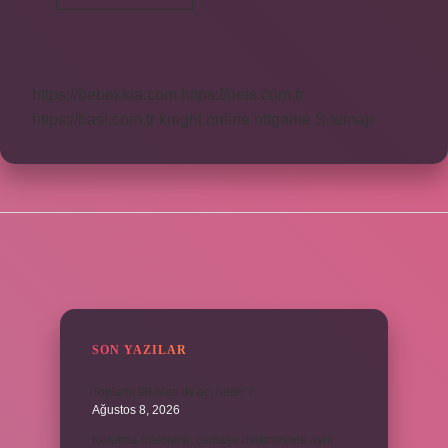
Hızır
Kimdir
https://bebekkia.com
https://beis.com.tr
https://basi.com.tr
knight online
nttgame
Sitemap
SIDEBAR
SON YAZILAR
Toplamı 90 olan iki açı nedir ?
Ağustos 8, 2026
Kurutma makinesi, çamaşır makinesiyle aynı