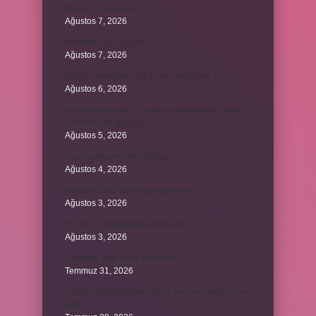
kiloda mı olmalıdır ?
Ağustos 7, 2026
Kestane saça iyi gelir mi ?
Ağustos 7, 2026
Bosna Hersek’te Türk Lirası geçerli mi ?
Ağustos 6, 2026
Kromozomlar hücre yaşam döngüsünün hangi
evresinde ilk görülür ?
Ağustos 5, 2026
Avare şarkısını kim söylüyor ?
Ağustos 4, 2026
Abdestsiz Kur’an’a nasıl dokunulur ?
Ağustos 3, 2026
45 bin TL rakamlarla nasıl yazılır ?
Ağustos 3, 2026
Sararmış altın nasıl temizlenir ?
Temmuz 31, 2026
Toplam limit ile kullanılabilir limit arasındaki fark
nedir ?