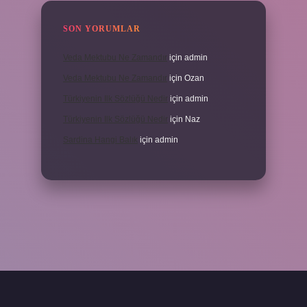
SON YORUMLAR
Veda Mektubu Ne Zamandır
için
admin
Veda Mektubu Ne Zamandır
için
Ozan
Türkiyenin Ilk Sözlüğü Nedir
için
admin
Türkiyenin Ilk Sözlüğü Nedir
için
Naz
Sardina Hangi Balık
için
admin
randoperabet