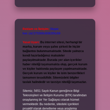
Reklam ve İletişim:
Skype:
live:.cid.575569c608265c69
Yasal Uyarı:
Bu internet sitesi, herhangi bir
marka, kurum veya şahıs şirketi ile hiçbir
bağlantısı bulunmamaktadır. Sitede yalnızca
kendi hazırladığımız makaleler
paylaşılmaktadır. Burada yer alan içerikler
haber niteliği taşımamakta olup, gerçek kurum
ve kişiler hakkında paylaşım yapılmamaktadır.
Gerçek kurum ve kişiler ile isim benzerlikleri
tamamen tesadüfidir. Sitemizdeki bilgiler
taslak halindedir ve tavsiye niteliği taşımazlar.
Sitemiz, 5651 Sayılı Kanun gereğince Bilgi
Teknolojileri ve İletişim Kurumu (BTK) tarafından
onaylanmış bir Yer Sağlayıcı olarak hizmet
vermektedir. Bu nedenle, sitedeki içerikleri
proaktif olarak denetleme veya araştırma