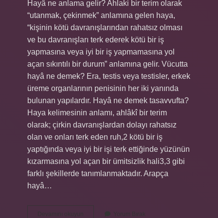
Hayâ ne anlama gelir? Ahlaki bir terim olarak
“utanmak, çekinmek” anlamına gelen haya,
“kişinin kötü davranışlarından rahatsız olması
ve bu davranışları terk ederek kötü bir iş
yapmasına veya iyi bir iş yapmamasına yol
açan sıkıntılı bir durum” anlamına gelir. Vücutta
hayâ ne demek? Era, testis veya testisler, erkek
üreme organlarının penisinin her iki yanında
bulunan yapılardır. Hayâ ne demek tasavvufta?
Haya kelimesinin anlamı, ahlâkî bir terim
olarak; çirkin davranışlardan dolayı rahatsız
olan ve onları terk eden ruh,2 kötü bir iş
yaptığında veya iyi bir işi terk ettiğinde yüzünün
kızarmasına yol açan bir ümitsizlik hali3,3 gibi
farklı şekillerde tanımlanmaktadır. Arapça
hayâ…
Haya
Devamını okuyun
Yorum Bırak