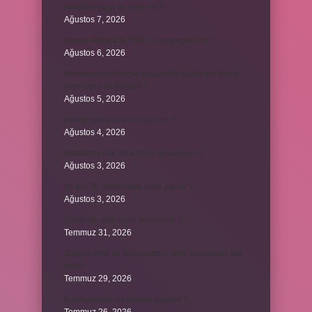
Kestane saça iyi gelir mi ?
Ağustos 7, 2026
Bosna Hersek’te Türk Lirası geçerli mi ?
Ağustos 6, 2026
Kromozomlar hücre yaşam döngüsünün hangi
evresinde ilk görülür ?
Ağustos 5, 2026
Avare şarkısını kim söylüyor ?
Ağustos 4, 2026
Abdestsiz Kur’an’a nasıl dokunulur ?
Ağustos 3, 2026
45 bin TL rakamlarla nasıl yazılır ?
Ağustos 3, 2026
Sararmış altın nasıl temizlenir ?
Temmuz 31, 2026
Toplam limit ile kullanılabilir limit arasındaki fark
nedir ?
Temmuz 29, 2026
Kozmopolitik ne demek siyaset ?