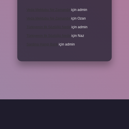
Veda Mektubu Ne Zamandır
için
admin
Veda Mektubu Ne Zamandır
için
Ozan
Türkiyenin Ilk Sözlüğü Nedir
için
admin
Türkiyenin Ilk Sözlüğü Nedir
için
Naz
Sardina Hangi Balık
için
admin
grandoperabet