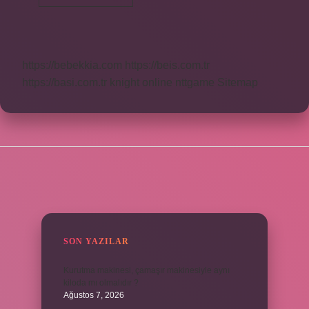
Ne
Demek
https://bebekkia.com
https://beis.com.tr
https://basi.com.tr
knight online
nttgame
Sitemap
SIDEBAR
SON YAZILAR
Kurutma makinesi, çamaşır makinesiyle aynı
kiloda mı olmalıdır ?
Ağustos 7, 2026