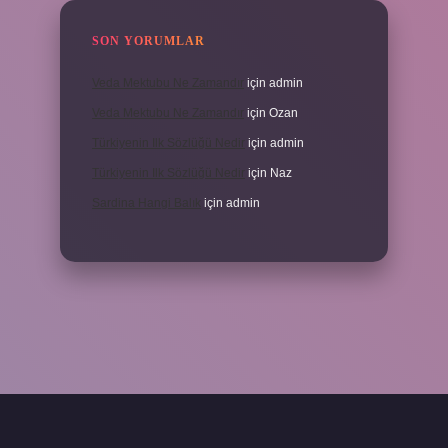
SON YORUMLAR
Veda Mektubu Ne Zamandır
için
admin
Veda Mektubu Ne Zamandır
için
Ozan
Türkiyenin Ilk Sözlüğü Nedir
için
admin
Türkiyenin Ilk Sözlüğü Nedir
için
Naz
Sardina Hangi Balık
için
admin
randoperabet