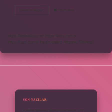
Komite
Devamını okuyun
Yorum Bırak
Sınav
Ne
https://bebekkia.com
https://beis.com.tr
https://basi.com.tr
knight online
nttgame
Sitemap
SIDEBAR
SON YAZILAR
Kurutma makinesi, çamaşır makinesiyle aynı