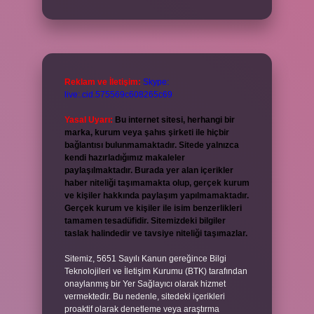
Reklam ve İletişim:
Skype:
live:.cid.575569c608265c69
Yasal Uyarı:
Bu internet sitesi, herhangi bir
marka, kurum veya şahıs şirketi ile hiçbir
bağlantısı bulunmamaktadır. Sitede yalnızca
kendi hazırladığımız makaleler
paylaşılmaktadır. Burada yer alan içerikler
haber niteliği taşımamakta olup, gerçek kurum
ve kişiler hakkında paylaşım yapılmamaktadır.
Gerçek kurum ve kişiler ile isim benzerlikleri
tamamen tesadüfidir. Sitemizdeki bilgiler
taslak halindedir ve tavsiye niteliği taşımazlar.
Sitemiz, 5651 Sayılı Kanun gereğince Bilgi
Teknolojileri ve İletişim Kurumu (BTK) tarafından
onaylanmış bir Yer Sağlayıcı olarak hizmet
vermektedir. Bu nedenle, sitedeki içerikleri
proaktif olarak denetleme veya araştırma