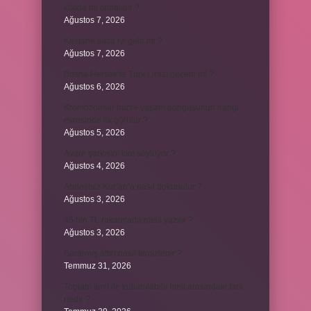
kiloda mı olmalıdır ?
Ağustos 7, 2026
Kestane saça iyi gelir mi ?
Ağustos 7, 2026
Bosna Hersek’te Türk Lirası geçerli mi ?
Ağustos 6, 2026
Kromozomlar hücre yaşam döngüsünün hangi
evresinde ilk görülür ?
Ağustos 5, 2026
Avare şarkısını kim söylüyor ?
Ağustos 4, 2026
Abdestsiz Kur’an’a nasıl dokunulur ?
Ağustos 3, 2026
45 bin TL rakamlarla nasıl yazılır ?
Ağustos 3, 2026
Sararmış altın nasıl temizlenir ?
Temmuz 31, 2026
Toplam limit ile kullanılabilir limit arasındaki fark
nedir ?