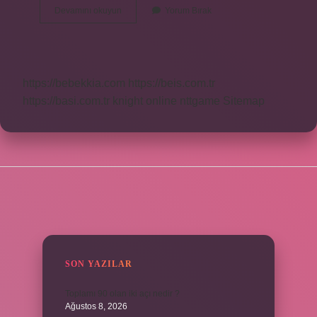
Gerçek
Devamını okuyun
Yorum Bırak
Akik
Taşı
Hangi
Renk
https://bebekkia.com
https://beis.com.tr
https://basi.com.tr
knight online
nttgame
Sitemap
SIDEBAR
SON YAZILAR
Toplamı 90 olan iki açı nedir ?
Ağustos 8, 2026