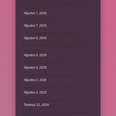
Kurutma makinesi, çamaşır makinesiyle aynı
kiloda mı olmalıdır ?
Ağustos 7, 2026
Kestane saça iyi gelir mi ?
Ağustos 7, 2026
Bosna Hersek’te Türk Lirası geçerli mi ?
Ağustos 6, 2026
Kromozomlar hücre yaşam döngüsünün hangi
evresinde ilk görülür ?
Ağustos 5, 2026
Avare şarkısını kim söylüyor ?
Ağustos 4, 2026
Abdestsiz Kur’an’a nasıl dokunulur ?
Ağustos 3, 2026
45 bin TL rakamlarla nasıl yazılır ?
Ağustos 3, 2026
Sararmış altın nasıl temizlenir ?
Temmuz 31, 2026
Toplam limit ile kullanılabilir limit arasındaki fark