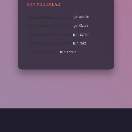
SON YORUMLAR
Veda Mektubu Ne Zamandır
için
admin
Veda Mektubu Ne Zamandır
için
Ozan
Türkiyenin Ilk Sözlüğü Nedir
için
admin
Türkiyenin Ilk Sözlüğü Nedir
için
Naz
Sardina Hangi Balık
için
admin
grandoperabet