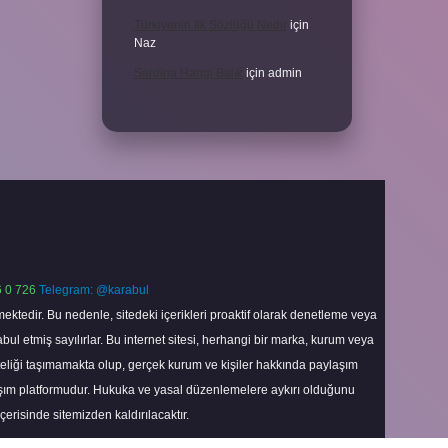
Türkiyenin Ilk Sözlüğü Nedir
için
Naz
Sardina Hangi Balık
için
admin
 0 726
Telegram: @karabul
ektedir. Bu nedenle, sitedeki içerikleri proaktif olarak denetleme veya
 etmiş sayılırlar. Bu internet sitesi, herhangi bir marka, kurum veya
niteliği taşımamakta olup, gerçek kurum ve kişiler hakkında paylaşım
laşım platformudur. Hukuka ve yasal düzenlemelere aykırı olduğunu
içerisinde sitemizden kaldırılacaktır.