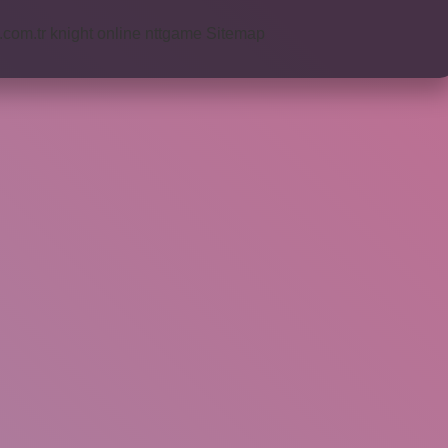
i.com.tr
knight online
nttgame
Sitemap