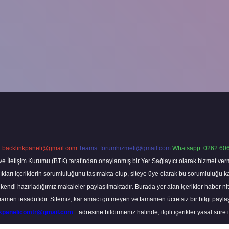
:
backlinkpaneli@gmail.com
Teams:
forumhizmeti@gmail.com
Whatsapp: 0262 606
ve İletişim Kurumu (BTK) tarafından onaylanmış bir Yer Sağlayıcı olarak hizmet verm
rı içeriklerin sorumluluğunu taşımakta olup, siteye üye olarak bu sorumluluğu kabul
a kendi hazırladığımız makaleler paylaşılmaktadır. Burada yer alan içerikler haber 
tamamen tesadüfidir. Sitemiz, kar amacı gütmeyen ve tamamen ücretsiz bir bilgi pay
nkpanelicomtr@gmail.com
adresine bildirmeniz halinde, ilgili içerikler yasal süre 