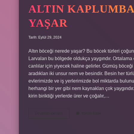
ALTIN KAPLUMBA
YAŞAR
Tarih: Eylül 29, 2024
Altın böceği nerede yaşar? Bu böcek türleri çoğun
Larvaları bu bölgede oldukça yaygındır. Ortalama ola
canlılar için yiyecek haline gelirler. Gümüş böceğ
aradıkları iki unsur nem ve besindir. Besin her tür
evlerimizde ve iş yerlerimizde bol miktarda bulunu
herhangi bir yer gibi nem kaynakları çok yaygındır
kirin biriktiği yerlerde ürer ve çoğalır,…
Altın
Devamını okuyun
Yorum Bırak
Kaplumbağa
Böceği
Nerede