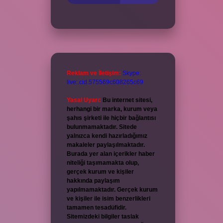
Reklam ve İletişim:
Skype:
live:.cid.575569c608265c69
Yasal Uyarı:
Bu internet sitesi,
herhangi bir marka, kurum veya
şahıs şirketi ile hiçbir bağlantısı
bulunmamaktadır. Sitede
yalnızca kendi hazırladığımız
makaleler paylaşılmaktadır.
Burada yer alan içerikler haber
niteliği taşımamakta olup,
gerçek kurum ve kişiler
hakkında paylaşım
yapılmamaktadır. Gerçek kurum
ve kişiler ile isim benzerlikleri
tamamen tesadüfidir.
Sitemizdeki bilgiler taslak