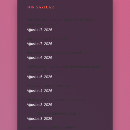
SON YAZILAR
Kurutma makinesi, çamaşır makinesiyle aynı
kiloda mı olmalıdır ?
Ağustos 7, 2026
Kestane saça iyi gelir mi ?
Ağustos 7, 2026
Bosna Hersek’te Türk Lirası geçerli mi ?
Ağustos 6, 2026
Kromozomlar hücre yaşam döngüsünün hangi
evresinde ilk görülür ?
Ağustos 5, 2026
Avare şarkısını kim söylüyor ?
Ağustos 4, 2026
Abdestsiz Kur’an’a nasıl dokunulur ?
Ağustos 3, 2026
45 bin TL rakamlarla nasıl yazılır ?
Ağustos 3, 2026
Sararmış altın nasıl temizlenir ?