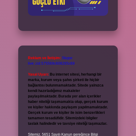
Reklam ve İletişim:
Skype:
live:.cid.575569c608265c69
Yasal Uyarı:
Bu internet sitesi, herhangi bir
marka, kurum veya şahıs şirketi ile hiçbir
bağlantısı bulunmamaktadır. Sitede yalnızca
kendi hazırladığımız makaleler
paylaşılmaktadır. Burada yer alan içerikler
haber niteliği taşımamakta olup, gerçek kurum
ve kişiler hakkında paylaşım yapılmamaktadır.
Gerçek kurum ve kişiler ile isim benzerlikleri
tamamen tesadüfidir. Sitemizdeki bilgiler
taslak halindedir ve tavsiye niteliği taşımazlar.
Sitemiz, 5651 Sayılı Kanun gereğince Bilgi