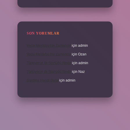
SON YORUMLAR
Veda Mektubu Ne Zamandır
için
admin
Veda Mektubu Ne Zamandır
için
Ozan
Türkiyenin Ilk Sözlüğü Nedir
için
admin
Türkiyenin Ilk Sözlüğü Nedir
için
Naz
Sardina Hangi Balık
için
admin