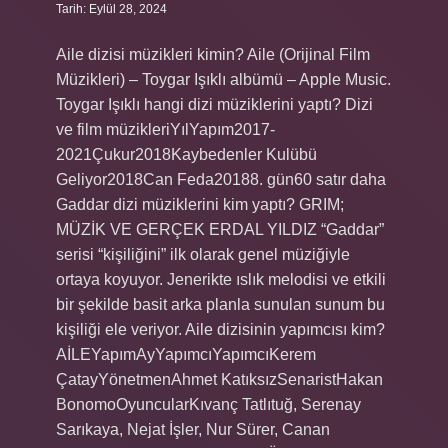
Tarih: Eylül 28, 2024
Aile dizisi müzikleri kimin? ‎Aile (Orijinal Film
Müzikleri) – Toygar Işıklı albümü – Apple Music.
Toygar Işıklı hangi dizi müziklerini yaptı? Dizi
ve film müzikleriYılYapım2017-
2021Çukur2018Kaybedenler Kulübü
Geliyor2018Can Feda20188. gün60 satır daha
Gaddar dizi müziklerini kim yaptı? GRIM;
MÜZİK VE GERÇEK ERDAL YILDIZ “Gaddar”
serisi “kişiliğini” ilk olarak genel müziğiyle
ortaya koyuyor. Jenerikte ıslık melodisi ve etkili
bir şekilde basit arka planla sunulan sunum bu
kişiliği ele veriyor. Aile dizisinin yapımcısı kim?
AİLEYapımAyYapımcıYapımcıKerem
ÇatayYönetmenAhmet KatıksızSenaristHakan
BonomoOyuncularKıvanç Tatlıtuğ, Serenay
Sarıkaya, Nejat İşler, Nur Sürer, Canan