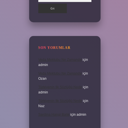
SON YORUMLAR
Veda Mektubu Ne Zamandır
için
admin
Veda Mektubu Ne Zamandır
için
Ozan
Türkiyenin Ilk Sözlüğü Nedir
için
admin
Türkiyenin Ilk Sözlüğü Nedir
için
Naz
Sardina Hangi Balık
için
admin