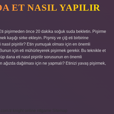
 ET NASIL YAPILIR
Eti pişirmeden önce 20 dakika soğuk suda bekletin. Pişirme
k kaşığı sirke ekleyin. Pişmiş ve çiğ eti birbirine
nasıl pişirilir? Etin yumuşak olması için en önemli
unun için eti mühürleyerek pişirmek gerekir. Bu teknikle et
üp dana eti nasıl pişirilir sorusunun en önemli
tin ağızda dağılması için ne yapmalı? Etinizi yavaş pişirmek,
i.com.tr
knight online
nttgame
Sitemap