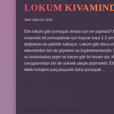
LOKUM KIVAMINDA
Tarih: Ekim 23, 2024
Etin lokum gibi yumuşak olması için ne yapmalı? 
sırasında eti yumuşatmak için kaynar suya 1-2 yeme
değmeyecek şekilde saklayın. Lokum gibi dana eti 
etkenlerden biri de pişerken su kaybetmemesidir. B
su bırakmadan pişer ve lokum gibi bir kıvam alır. K
cevaplarından biri de yüksek ateşte pişirmektir. E
etteki kolajeni parçalayarak daha yumuşak…
Lokum
Devamını okuyun
Yorum Bırak
Kıvamında
Et
Nasıl
Yapılır
https://bebekkia.com
https://beis.com.tr
https://bas