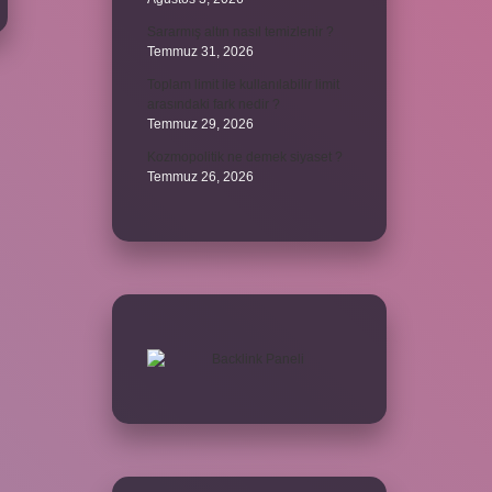
Sararmış altın nasıl temizlenir ?
Temmuz 31, 2026
Toplam limit ile kullanılabilir limit
arasındaki fark nedir ?
Temmuz 29, 2026
Kozmopolitik ne demek siyaset ?
Temmuz 26, 2026