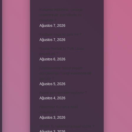
Kurutma makinesi, çamaşır
makinesiyle aynı kiloda mı
olmalıdır ?
Ağustos 7, 2026
Kestane saça iyi gelir mi ?
Ağustos 7, 2026
Bosna Hersek’te Türk Lirası
geçerli mi ?
Ağustos 6, 2026
Kromozomlar hücre yaşam
döngüsünün hangi evresinde ilk
görülür ?
Ağustos 5, 2026
Avare şarkısını kim söylüyor ?
Ağustos 4, 2026
Abdestsiz Kur’an’a nasıl
dokunulur ?
Ağustos 3, 2026
45 bin TL rakamlarla nasıl yazılır ?
Ağustos 3, 2026