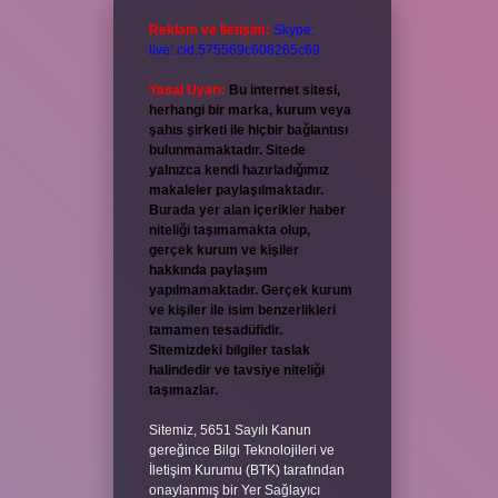
Reklam ve İletişim:
Skype:
live:.cid.575569c608265c69
Yasal Uyarı:
Bu internet sitesi,
herhangi bir marka, kurum veya
şahıs şirketi ile hiçbir bağlantısı
bulunmamaktadır. Sitede
yalnızca kendi hazırladığımız
makaleler paylaşılmaktadır.
Burada yer alan içerikler haber
niteliği taşımamakta olup,
gerçek kurum ve kişiler
hakkında paylaşım
yapılmamaktadır. Gerçek kurum
ve kişiler ile isim benzerlikleri
tamamen tesadüfidir.
Sitemizdeki bilgiler taslak
halindedir ve tavsiye niteliği
taşımazlar.
Sitemiz, 5651 Sayılı Kanun
gereğince Bilgi Teknolojileri ve
İletişim Kurumu (BTK) tarafından
onaylanmış bir Yer Sağlayıcı