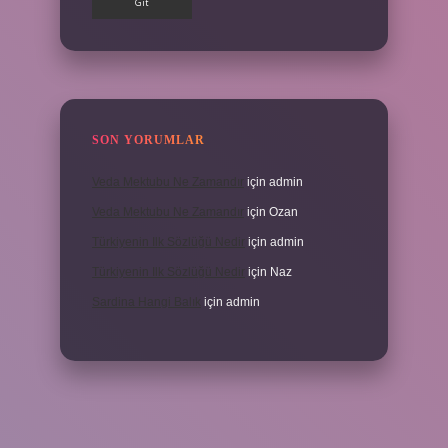
SON YORUMLAR
Veda Mektubu Ne Zamandır
için
admin
Veda Mektubu Ne Zamandır
için
Ozan
Türkiyenin Ilk Sözlüğü Nedir
için
admin
Türkiyenin Ilk Sözlüğü Nedir
için
Naz
Sardina Hangi Balık
için
admin