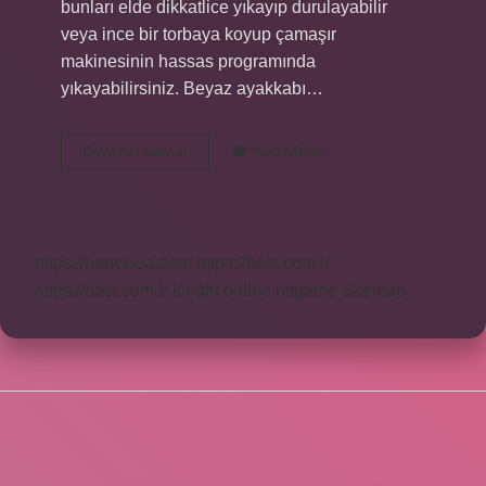
bunları elde dikkatlice yıkayıp durulayabilir
veya ince bir torbaya koyup çamaşır
makinesinin hassas programında
yıkayabilirsiniz. Beyaz ayakkabı…
Beyaz
Devamını okuyun
Yorum Bırak
Bağcıkları
Nasıl
Temizlenir
https://bebekkia.com
https://beis.com.tr
https://basi.com.tr
knight online
nttgame
Sitemap
SIDEBAR