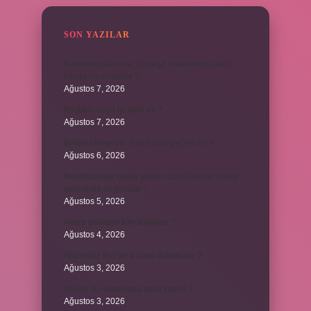
SON YAZILAR
Kurutma makinesi, çamaşır makinesiyle aynı
kiloda mı olmalıdır ?
Ağustos 7, 2026
Kestane saça iyi gelir mi ?
Ağustos 7, 2026
Bosna Hersek’te Türk Lirası geçerli mi ?
Ağustos 6, 2026
Kromozomlar hücre yaşam döngüsünün hangi
evresinde ilk görülür ?
Ağustos 5, 2026
Avare şarkısını kim söylüyor ?
Ağustos 4, 2026
Abdestsiz Kur’an’a nasıl dokunulur ?
Ağustos 3, 2026
45 bin TL rakamlarla nasıl yazılır ?
Ağustos 3, 2026