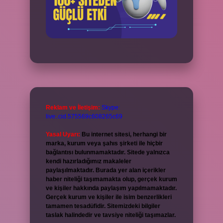
Reklam ve İletişim:
Skype:
live:.cid.575569c608265c69
Yasal Uyarı:
Bu internet sitesi, herhangi bir
marka, kurum veya şahıs şirketi ile hiçbir
bağlantısı bulunmamaktadır. Sitede yalnızca
kendi hazırladığımız makaleler
paylaşılmaktadır. Burada yer alan içerikler
haber niteliği taşımamakta olup, gerçek kurum
ve kişiler hakkında paylaşım yapılmamaktadır.
Gerçek kurum ve kişiler ile isim benzerlikleri
tamamen tesadüfidir. Sitemizdeki bilgiler
taslak halindedir ve tavsiye niteliği taşımazlar.