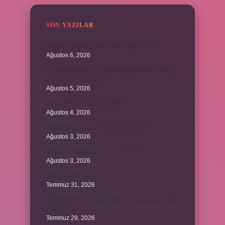
SON YAZILAR
Bosna Hersek’te Türk Lirası geçerli mi ?
Ağustos 6, 2026
Kromozomlar hücre yaşam döngüsünün hangi
evresinde ilk görülür ?
Ağustos 5, 2026
Avare şarkısını kim söylüyor ?
Ağustos 4, 2026
Abdestsiz Kur’an’a nasıl dokunulur ?
Ağustos 3, 2026
45 bin TL rakamlarla nasıl yazılır ?
Ağustos 3, 2026
Sararmış altın nasıl temizlenir ?
Temmuz 31, 2026
Toplam limit ile kullanılabilir limit arasındaki fark
nedir ?
Temmuz 29, 2026