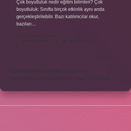
Çok boyutluluk nedir eğitim bilimleri? Çok
boyutluluk: Sınıfta birçok etkinlik aynı anda
gerçekleştirilebilir. Bazı katılımcılar okur,
bazıları…
Eğitim
Devamını okuyun
Yorum Bırak
Bilimleri
Eşzamanlılık
Nedir
https://bebekkia.com
https://beis.com.tr
https://basi.com.tr
knight online
nttgame
Sitemap
SIDEBAR