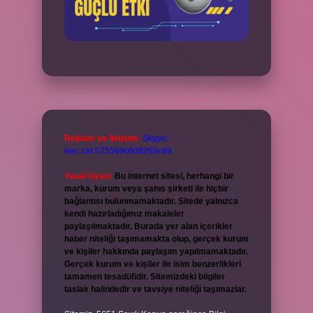
Reklam ve İletişim:
Skype:
live:.cid.575569c608265c69
Yasal Uyarı:
Bu internet sitesi, herhangi bir
marka, kurum veya şahıs şirketi ile hiçbir
bağlantısı bulunmamaktadır. Sitede yalnızca
kendi hazırladığımız makaleler
paylaşılmaktadır. Burada yer alan içerikler
haber niteliği taşımamakta olup, gerçek kurum
ve kişiler hakkında paylaşım yapılmamaktadır.
Gerçek kurum ve kişiler ile isim benzerlikleri
tamamen tesadüfidir. Sitemizdeki bilgiler
taslak halindedir ve tavsiye niteliği taşımazlar.