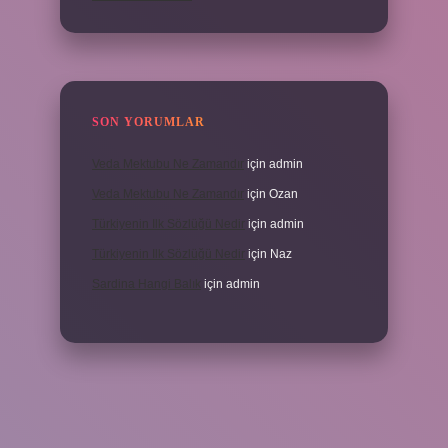
SON YORUMLAR
Veda Mektubu Ne Zamandır
için
admin
Veda Mektubu Ne Zamandır
için
Ozan
Türkiyenin Ilk Sözlüğü Nedir
için
admin
Türkiyenin Ilk Sözlüğü Nedir
için
Naz
Sardina Hangi Balık
için
admin