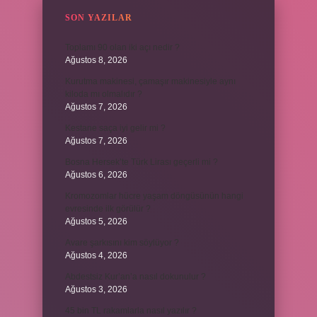
SON YAZILAR
Toplamı 90 olan iki açı nedir ?
Ağustos 8, 2026
Kurutma makinesi, çamaşır makinesiyle aynı
kiloda mı olmalıdır ?
Ağustos 7, 2026
Kestane saça iyi gelir mi ?
Ağustos 7, 2026
Bosna Hersek’te Türk Lirası geçerli mi ?
Ağustos 6, 2026
Kromozomlar hücre yaşam döngüsünün hangi
evresinde ilk görülür ?
Ağustos 5, 2026
Avare şarkısını kim söylüyor ?
Ağustos 4, 2026
Abdestsiz Kur’an’a nasıl dokunulur ?
Ağustos 3, 2026
45 bin TL rakamlarla nasıl yazılır ?