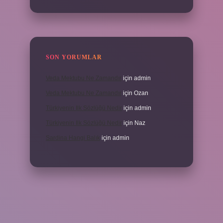
SON YORUMLAR
Veda Mektubu Ne Zamandır
için
admin
Veda Mektubu Ne Zamandır
için
Ozan
Türkiyenin Ilk Sözlüğü Nedir
için
admin
Türkiyenin Ilk Sözlüğü Nedir
için
Naz
Sardina Hangi Balık
için
admin