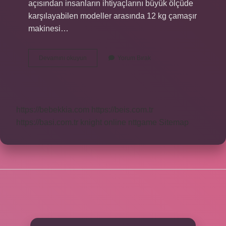
açısından insanların ihtiyaçlarını büyük ölçüde
karşılayabilen modeller arasında 12 kg çamaşır
makinesi…
15
Devamını okuyun
Yorum Bırak
Kiloluk
Çamaşır
Makinesi
Var
Mı
https://bebekkia.com
https://beis.com.tr
https://basi.com.tr
knight online
nttgame
Sitemap
SIDEBAR