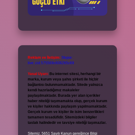
Reklam ve İletişim:
Skype:
live:.cid.575569c608265c69
Yasal Uyarı:
Bu internet sitesi, herhangi bir
marka, kurum veya şahıs şirketi ile hiçbir
bağlantısı bulunmamaktadır. Sitede yalnızca
kendi hazırladığımız makaleler
paylaşılmaktadır. Burada yer alan içerikler
haber niteliği taşımamakta olup, gerçek kurum
ve kişiler hakkında paylaşım yapılmamaktadır.
Gerçek kurum ve kişiler ile isim benzerlikleri
tamamen tesadüfidir. Sitemizdeki bilgiler
taslak halindedir ve tavsiye niteliği taşımazlar.
Sitemiz, 5651 Sayılı Kanun gereğince Bilgi