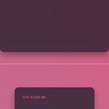
Ekserisi
Devamını okuyun
Yorum Bırak
Nedir
Anlamı
https://bebekkia.com
https://beis.com.tr
https://basi.com.tr
knight online
nttgame
Sitemap
SIDEBAR
SON YAZILAR
Kurutma makinesi, çamaşır makinesiyle aynı