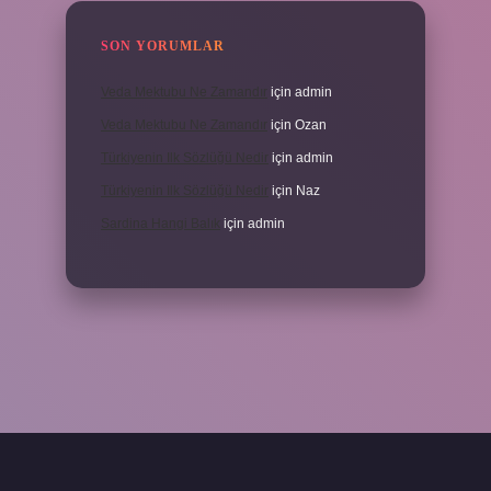
SON YORUMLAR
Veda Mektubu Ne Zamandır
için
admin
Veda Mektubu Ne Zamandır
için
Ozan
Türkiyenin Ilk Sözlüğü Nedir
için
admin
Türkiyenin Ilk Sözlüğü Nedir
için
Naz
Sardina Hangi Balık
için
admin
randoperabet