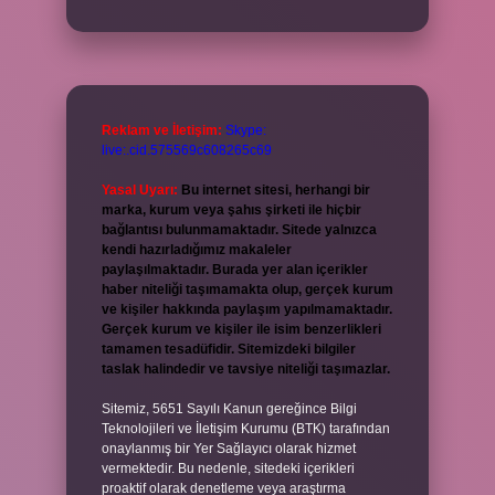
Reklam ve İletişim:
Skype:
live:.cid.575569c608265c69
Yasal Uyarı:
Bu internet sitesi, herhangi bir
marka, kurum veya şahıs şirketi ile hiçbir
bağlantısı bulunmamaktadır. Sitede yalnızca
kendi hazırladığımız makaleler
paylaşılmaktadır. Burada yer alan içerikler
haber niteliği taşımamakta olup, gerçek kurum
ve kişiler hakkında paylaşım yapılmamaktadır.
Gerçek kurum ve kişiler ile isim benzerlikleri
tamamen tesadüfidir. Sitemizdeki bilgiler
taslak halindedir ve tavsiye niteliği taşımazlar.
Sitemiz, 5651 Sayılı Kanun gereğince Bilgi
Teknolojileri ve İletişim Kurumu (BTK) tarafından
onaylanmış bir Yer Sağlayıcı olarak hizmet
vermektedir. Bu nedenle, sitedeki içerikleri
proaktif olarak denetleme veya araştırma