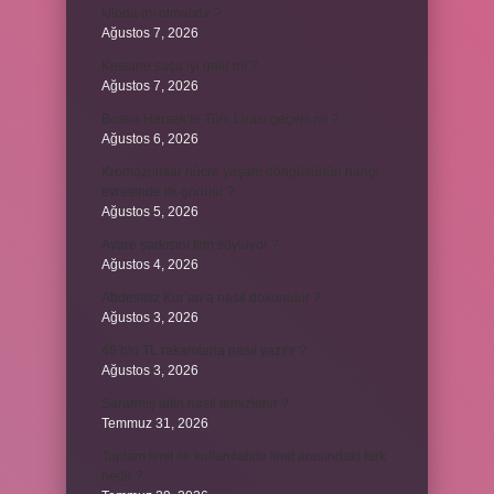
kiloda mı olmalıdır ?
Ağustos 7, 2026
Kestane saça iyi gelir mi ?
Ağustos 7, 2026
Bosna Hersek’te Türk Lirası geçerli mi ?
Ağustos 6, 2026
Kromozomlar hücre yaşam döngüsünün hangi
evresinde ilk görülür ?
Ağustos 5, 2026
Avare şarkısını kim söylüyor ?
Ağustos 4, 2026
Abdestsiz Kur’an’a nasıl dokunulur ?
Ağustos 3, 2026
45 bin TL rakamlarla nasıl yazılır ?
Ağustos 3, 2026
Sararmış altın nasıl temizlenir ?
Temmuz 31, 2026
Toplam limit ile kullanılabilir limit arasındaki fark
nedir ?