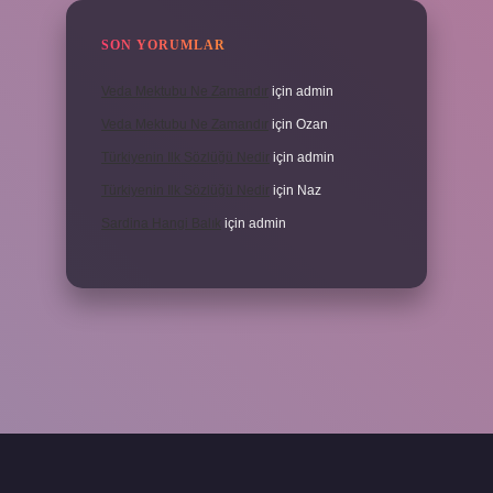
SON YORUMLAR
Veda Mektubu Ne Zamandır
için
admin
Veda Mektubu Ne Zamandır
için
Ozan
Türkiyenin Ilk Sözlüğü Nedir
için
admin
Türkiyenin Ilk Sözlüğü Nedir
için
Naz
Sardina Hangi Balık
için
admin
randoperabet