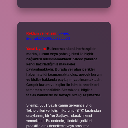
Reklam ve İletişim:
Skype:
live:.cid.575569c608265c69
Yasal Uyarı:
Bu internet sitesi, herhangi bir
marka, kurum veya şahıs şirketi ile hiçbir
bağlantısı bulunmamaktadır. Sitede yalnızca
kendi hazırladığımız makaleler
paylaşılmaktadır. Burada yer alan içerikler
haber niteliği taşımamakta olup, gerçek kurum
ve kişiler hakkında paylaşım yapılmamaktadır.
Gerçek kurum ve kişiler ile isim benzerlikleri
tamamen tesadüfidir. Sitemizdeki bilgiler
taslak halindedir ve tavsiye niteliği taşımazlar.
Sitemiz, 5651 Sayılı Kanun gereğince Bilgi
Teknolojileri ve İletişim Kurumu (BTK) tarafından
onaylanmış bir Yer Sağlayıcı olarak hizmet
vermektedir. Bu nedenle, sitedeki içerikleri
proaktif olarak denetleme veya araştırma