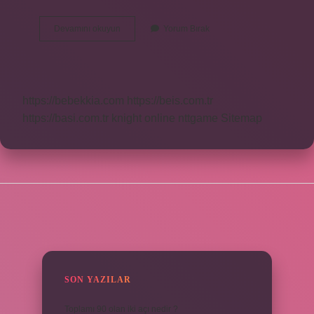
Balıkesir
Devamını okuyun
Yorum Bırak
Denizi
Hangi
Deniz
https://bebekkia.com
https://beis.com.tr
https://basi.com.tr
knight online
nttgame
Sitemap
SIDEBAR
SON YAZILAR
Toplamı 90 olan iki açı nedir ?