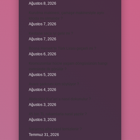
Ağustos 8, 2026
Kurutma makinesi, çamaşır makinesiyle aynı
kiloda mı olmalıdır ?
Ağustos 7, 2026
Kestane saça iyi gelir mi ?
Ağustos 7, 2026
Bosna Hersek’te Türk Lirası geçerli mi ?
Ağustos 6, 2026
Kromozomlar hücre yaşam döngüsünün hangi
evresinde ilk görülür ?
Ağustos 5, 2026
Avare şarkısını kim söylüyor ?
Ağustos 4, 2026
Abdestsiz Kur’an’a nasıl dokunulur ?
Ağustos 3, 2026
45 bin TL rakamlarla nasıl yazılır ?
Ağustos 3, 2026
Sararmış altın nasıl temizlenir ?
Temmuz 31, 2026