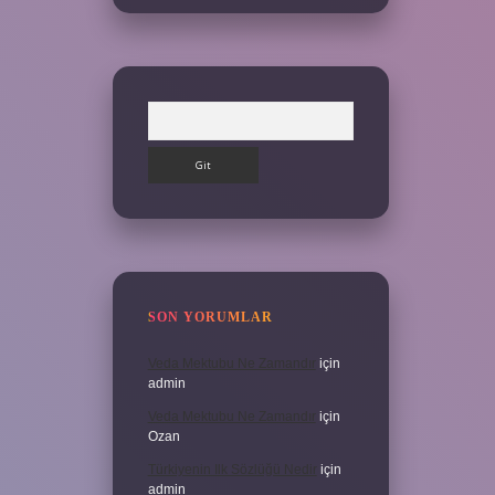
Arama
SON YORUMLAR
Veda Mektubu Ne Zamandır
için
admin
Veda Mektubu Ne Zamandır
için
Ozan
Türkiyenin Ilk Sözlüğü Nedir
için
admin