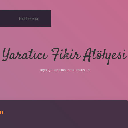
Hakkımızda
Yaratıcı Fikir Atölyesi
Hayal gücünü tasarımla buluştur!
MI