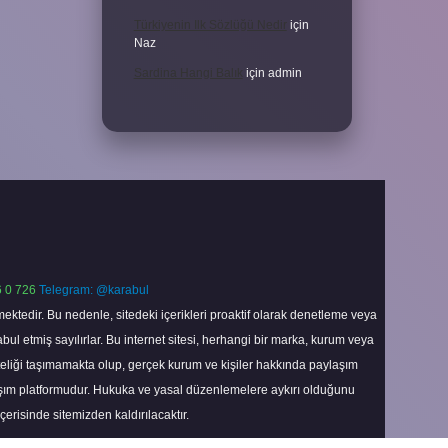
Türkiyenin Ilk Sözlüğü Nedir
için
Naz
Sardina Hangi Balık
için
admin
 0 726
Telegram: @karabul
ektedir. Bu nedenle, sitedeki içerikleri proaktif olarak denetleme veya
 etmiş sayılırlar. Bu internet sitesi, herhangi bir marka, kurum veya
niteliği taşımamakta olup, gerçek kurum ve kişiler hakkında paylaşım
laşım platformudur. Hukuka ve yasal düzenlemelere aykırı olduğunu
içerisinde sitemizden kaldırılacaktır.