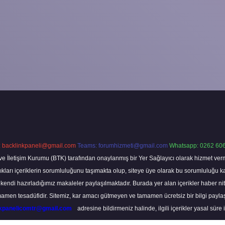
:
backlinkpaneli@gmail.com
Teams:
forumhizmeti@gmail.com
Whatsapp: 0262 606
ve İletişim Kurumu (BTK) tarafından onaylanmış bir Yer Sağlayıcı olarak hizmet verm
rı içeriklerin sorumluluğunu taşımakta olup, siteye üye olarak bu sorumluluğu kabul
a kendi hazırladığımız makaleler paylaşılmaktadır. Burada yer alan içerikler haber 
tamamen tesadüfidir. Sitemiz, kar amacı gütmeyen ve tamamen ücretsiz bir bilgi pay
nkpanelicomtr@gmail.com
adresine bildirmeniz halinde, ilgili içerikler yasal süre 