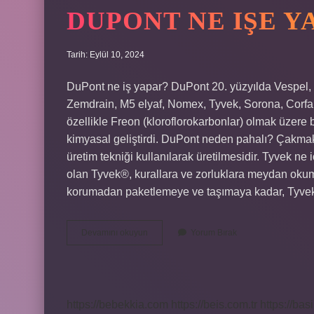
DUPONT NE IŞE Y
Tarih: Eylül 10, 2024
DuPont ne iş yapar? DuPont 20. yüzyılda Vespel, 
Zemdrain, M5 elyaf, Nomex, Tyvek, Sorona, Corfam v
özellikle Freon (kloroflorokarbonlar) olmak üzere b
kimyasal geliştirdi. DuPont neden pahalı? Çakmakla
üretim tekniği kullanılarak üretilmesidir. Tyvek ne 
olan Tyvek®, kurallara ve zorluklara meydan okum
korumadan paketlemeye ve taşımaya kadar, Tyvek®
Dupont
Devamını okuyun
Yorum Bırak
Ne
Işe
Yarar
https://bebekkia.com
https://beis.com.tr
https://bas