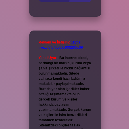
Reklam ve İletişim:
Skype:
live:.cid.575569c608265c69
Yasal Uyarı:
Bu internet sitesi,
herhangi bir marka, kurum veya
şahıs şirketi ile hiçbir bağlantısı
bulunmamaktadır. Sitede
yalnızca kendi hazırladığımız
makaleler paylaşılmaktadır.
Burada yer alan içerikler haber
niteliği taşımamakta olup,
gerçek kurum ve kişiler
hakkında paylaşım
yapılmamaktadır. Gerçek kurum
ve kişiler ile isim benzerlikleri
tamamen tesadüfidir.
Sitemizdeki bilgiler taslak