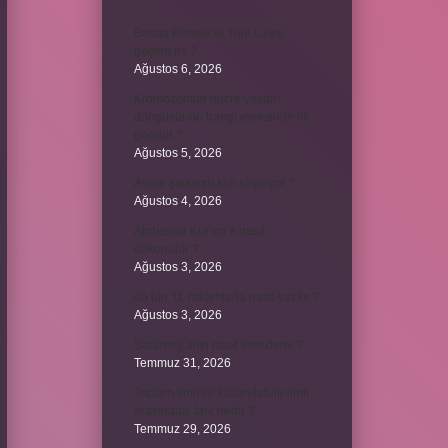
Bosna Hersek’te Türk Lirası
geçerli mi ?
Ağustos 6, 2026
Kromozomlar hücre yaşam
döngüsünün hangi evresinde ilk
görülür ?
Ağustos 5, 2026
Avare şarkısını kim söylüyor ?
Ağustos 4, 2026
Abdestsiz Kur’an’a nasıl
dokunulur ?
Ağustos 3, 2026
45 bin TL rakamlarla nasıl yazılır ?
Ağustos 3, 2026
Sararmış altın nasıl temizlenir ?
Temmuz 31, 2026
Toplam limit ile kullanılabilir limit
arasındaki fark nedir ?
Temmuz 29, 2026