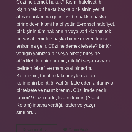
Cüzi ne demek hukuk? Kısmi halefiyet, bir
kişinin tek bir hakta başka bir kişinin yerini
alması anlamına gelir. Tek bir hakkın başka
birine devri kısmi halefiyettir. Evrensel halefiyet,
bir kişinin tüm haklarının veya varlıklarının tek
bir yasal temelde başka birine devredilmesi
anlamına gelir. Cüzi ne demek felsefe? Bir tür
varlığın yalnızca bir veya birkaç bireyine
atfedilebilen bir durumu, niteliği veya kavramı
belirten felsefi ve mantıksal bir terim.
Kelimenin, tür altındaki bireyleri ve bu
kelimenin belirttiği varlığı ifade eden anlamıyla
bir felsefe ve mantık terimi. Cüzi irade nedir
tanımı? Cüz’i irade, İslam dininin (Akaid,
Kelam) insana verdiği, kader ve yazgı
sınırları…
Cüzi
Devamını okuyun
Yorum Bırak