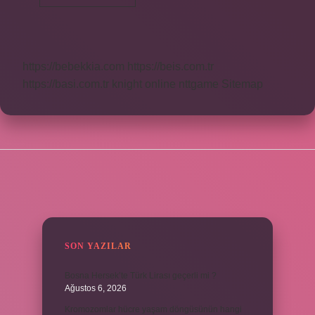
Hüküm
Ne
Demek
https://bebekkia.com
https://beis.com.tr
https://basi.com.tr
knight online
nttgame
Sitemap
SIDEBAR
SON YAZILAR
Bosna Hersek’te Türk Lirası geçerli mi ?
Ağustos 6, 2026
Kromozomlar hücre yaşam döngüsünün hangi