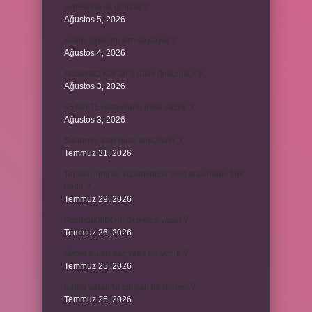
evresinde ilk görülür ?
Ağustos 5, 2026
Avare şarkısını kim söylüyor ?
Ağustos 4, 2026
Abdestsiz Kur’an’a nasıl dokunulur ?
Ağustos 3, 2026
45 bin TL rakamlarla nasıl yazılır ?
Ağustos 3, 2026
Sararmış altın nasıl temizlenir ?
Temmuz 31, 2026
Toplam limit ile kullanılabilir limit arasındaki fark
nedir ?
Temmuz 29, 2026
Kozmopolitik ne demek siyaset ?
Temmuz 26, 2026
Süper balon kaç yılda bir verilir ?
Temmuz 25, 2026
Kamu yararına çalışan ne demek ?
Temmuz 25, 2026