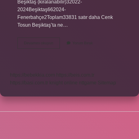
Beşiktaş (kiralanabilir)32022-
2024Beşiktaş662024-
Fenerbahçe2Toplam33831 satır daha Cenk
Tosun Beşiktaş’ta ne…
Cenk
Devamını okuyun
Yorum Bırak
Tosun
Beşiktaş
Teklifi
Aldı
Mı
https://bebekkia.com
https://beis.com.tr
https://basi.com.tr
knight online
nttgame
Sitemap
SIDEBAR