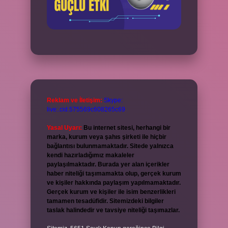
Reklam ve İletişim:
Skype:
live:.cid.575569c608265c69
Yasal Uyarı:
Bu internet sitesi, herhangi bir
marka, kurum veya şahıs şirketi ile hiçbir
bağlantısı bulunmamaktadır. Sitede yalnızca
kendi hazırladığımız makaleler
paylaşılmaktadır. Burada yer alan içerikler
haber niteliği taşımamakta olup, gerçek kurum
ve kişiler hakkında paylaşım yapılmamaktadır.
Gerçek kurum ve kişiler ile isim benzerlikleri
tamamen tesadüfidir. Sitemizdeki bilgiler
taslak halindedir ve tavsiye niteliği taşımazlar.