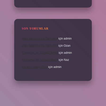
SON YORUMLAR
Veda Mektubu Ne Zamandır
için
admin
Veda Mektubu Ne Zamandır
için
Ozan
Türkiyenin Ilk Sözlüğü Nedir
için
admin
Türkiyenin Ilk Sözlüğü Nedir
için
Naz
Sardina Hangi Balık
için
admin