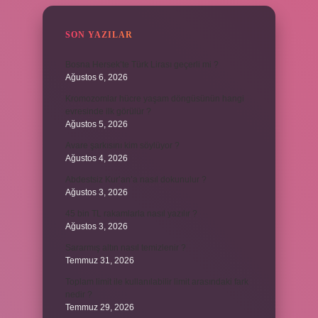
SON YAZILAR
Bosna Hersek’te Türk Lirası geçerli mi ?
Ağustos 6, 2026
Kromozomlar hücre yaşam döngüsünün hangi
evresinde ilk görülür ?
Ağustos 5, 2026
Avare şarkısını kim söylüyor ?
Ağustos 4, 2026
Abdestsiz Kur’an’a nasıl dokunulur ?
Ağustos 3, 2026
45 bin TL rakamlarla nasıl yazılır ?
Ağustos 3, 2026
Sararmış altın nasıl temizlenir ?
Temmuz 31, 2026
Toplam limit ile kullanılabilir limit arasındaki fark
nedir ?
Temmuz 29, 2026