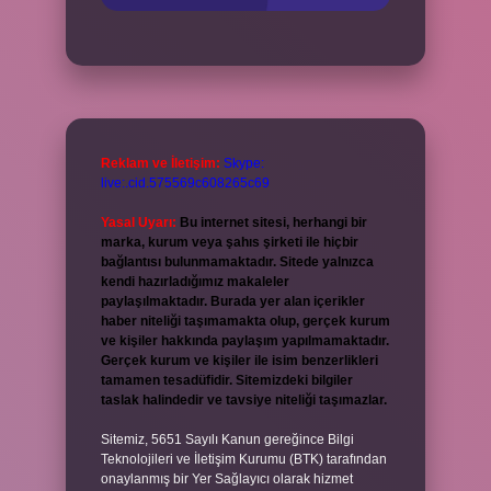
Reklam ve İletişim:
Skype:
live:.cid.575569c608265c69
Yasal Uyarı:
Bu internet sitesi, herhangi bir
marka, kurum veya şahıs şirketi ile hiçbir
bağlantısı bulunmamaktadır. Sitede yalnızca
kendi hazırladığımız makaleler
paylaşılmaktadır. Burada yer alan içerikler
haber niteliği taşımamakta olup, gerçek kurum
ve kişiler hakkında paylaşım yapılmamaktadır.
Gerçek kurum ve kişiler ile isim benzerlikleri
tamamen tesadüfidir. Sitemizdeki bilgiler
taslak halindedir ve tavsiye niteliği taşımazlar.
Sitemiz, 5651 Sayılı Kanun gereğince Bilgi
Teknolojileri ve İletişim Kurumu (BTK) tarafından
onaylanmış bir Yer Sağlayıcı olarak hizmet