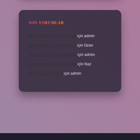
SON YORUMLAR
Veda Mektubu Ne Zamandır
için
admin
Veda Mektubu Ne Zamandır
için
Ozan
Türkiyenin Ilk Sözlüğü Nedir
için
admin
Türkiyenin Ilk Sözlüğü Nedir
için
Naz
Sardina Hangi Balık
için
admin
grandoperabet