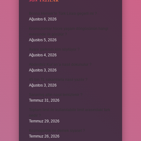
SON YAZILAR
Bosna Hersek’te Türk Lirası geçerli mi ?
Ağustos 6, 2026
Kromozomlar hücre yaşam döngüsünün hangi
evresinde ilk görülür ?
Ağustos 5, 2026
Avare şarkısını kim söylüyor ?
Ağustos 4, 2026
Abdestsiz Kur’an’a nasıl dokunulur ?
Ağustos 3, 2026
45 bin TL rakamlarla nasıl yazılır ?
Ağustos 3, 2026
Sararmış altın nasıl temizlenir ?
Temmuz 31, 2026
Toplam limit ile kullanılabilir limit arasındaki fark
nedir ?
Temmuz 29, 2026
Kozmopolitik ne demek siyaset ?
Temmuz 26, 2026