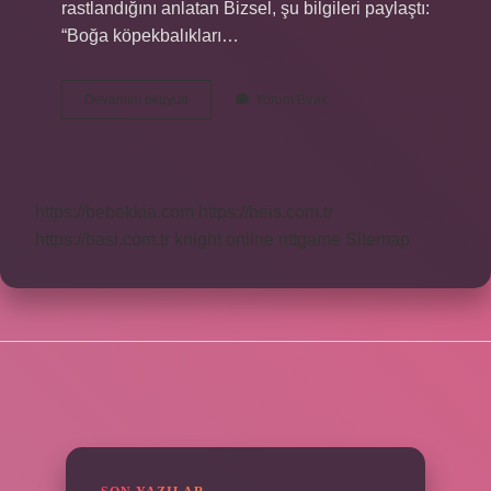
rastlandığını anlatan Bizsel, şu bilgileri paylaştı:
“Boğa köpekbalıkları…
Boğa
Devamını okuyun
Yorum Bırak
Köpekbalığı
Nerede
https://bebekkia.com
https://beis.com.tr
https://basi.com.tr
knight online
nttgame
Sitemap
SIDEBAR