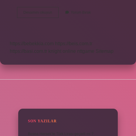
Dinimizde
Devamını okuyun
Yorum Bırak
Cehalet
Ne
Demek
https://bebekkia.com
https://beis.com.tr
https://basi.com.tr
knight online
nttgame
Sitemap
SIDEBAR
SON YAZILAR
Bosna Hersek’te Türk Lirası geçerli mi ?