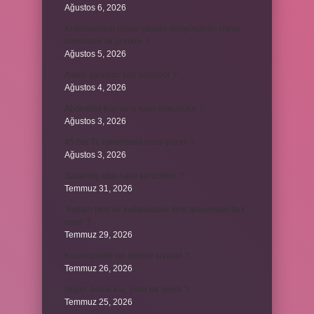
Ağustos 6, 2026
Kromozomlar hücre yaşam döngüsünün hangi
evresinde ilk görülür ?
Ağustos 5, 2026
Avare şarkısını kim söylüyor ?
Ağustos 4, 2026
Abdestsiz Kur’an’a nasıl dokunulur ?
Ağustos 3, 2026
45 bin TL rakamlarla nasıl yazılır ?
Ağustos 3, 2026
Sararmış altın nasıl temizlenir ?
Temmuz 31, 2026
Toplam limit ile kullanılabilir limit arasındaki fark
nedir ?
Temmuz 29, 2026
Kozmopolitik ne demek siyaset ?
Temmuz 26, 2026
Süper balon kaç yılda bir verilir ?
Temmuz 25, 2026