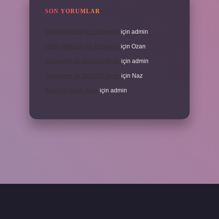
SON YORUMLAR
Veda Mektubu Ne Zamandır
için
admin
Veda Mektubu Ne Zamandır
için
Ozan
Türkiyenin Ilk Sözlüğü Nedir
için
admin
Türkiyenin Ilk Sözlüğü Nedir
için
Naz
Sardina Hangi Balık
için
admin
grandoperabet