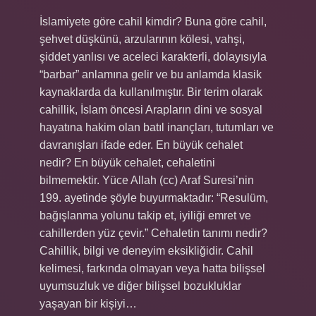
İslamiyete göre cahil kimdir? Buna göre cahil,
şehvet düşkünü, arzularının kölesi, vahşi,
şiddet yanlısı ve aceleci karakterli, dolayısıyla
“barbar” anlamına gelir ve bu anlamda klasik
kaynaklarda da kullanılmıştır. Bir terim olarak
cahillik, İslam öncesi Arapların dini ve sosyal
hayatına hakim olan batıl inançları, tutumları ve
davranışları ifade eder. En büyük cehalet
nedir? En büyük cehalet, cehaletini
bilmemektir. Yüce Allah (cc) Araf Suresi’nin
199. ayetinde şöyle buyurmaktadır: “Resulüm,
bağışlanma yolunu takip et, iyiliği emret ve
cahillerden yüz çevir.” Cehaletin tanımı nedir?
Cahillik, bilgi ve deneyim eksikliğidir. Cahil
kelimesi, farkında olmayan veya hatta bilişsel
uyumsuzluk ve diğer bilişsel bozukluklar
yaşayan bir kişiyi…