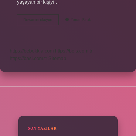
yaşayan bir kişiyi…
Dinimizde
Devamını okuyun
Yorum Bırak
Cehalet
Ne
Demek
https://bebekkia.com
https://beis.com.tr
https://basi.com.tr
Sitemap
SIDEBAR
SON YAZILAR