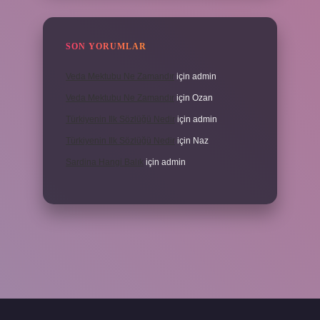
SON YORUMLAR
Veda Mektubu Ne Zamandır
için
admin
Veda Mektubu Ne Zamandır
için
Ozan
Türkiyenin Ilk Sözlüğü Nedir
için
admin
Türkiyenin Ilk Sözlüğü Nedir
için
Naz
Sardina Hangi Balık
için
admin
ndoperabet