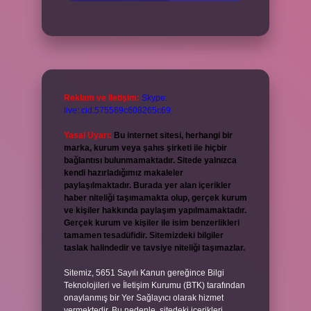
Reklam ve İletişim:
Skype:
live:.cid.575569c608265c69
Yasal Uyarı:
Bu internet sitesi, herhangi bir
marka, kurum veya şahıs şirketi ile hiçbir
bağlantısı bulunmamaktadır. Sitede yalnızca
kendi hazırladığımız makaleler
paylaşılmaktadır. Burada yer alan içerikler
haber niteliği taşımamakta olup, gerçek kurum
ve kişiler hakkında paylaşım yapılmamaktadır.
Gerçek kurum ve kişiler ile isim benzerlikleri
tamamen tesadüfidir. Sitemizdeki bilgiler
taslak halindedir ve tavsiye niteliği taşımazlar.
Sitemiz, 5651 Sayılı Kanun gereğince Bilgi
Teknolojileri ve İletişim Kurumu (BTK) tarafından
onaylanmış bir Yer Sağlayıcı olarak hizmet
vermektedir. Bu nedenle, sitedeki içerikleri