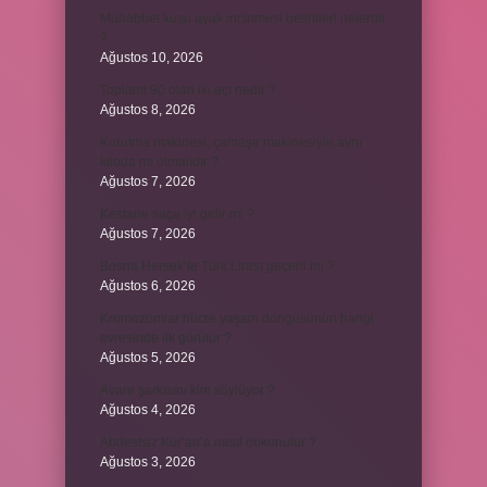
Muhabbet kuşu ayak incinmesi belirtileri nelerdir
?
Ağustos 10, 2026
Toplamı 90 olan iki açı nedir ?
Ağustos 8, 2026
Kurutma makinesi, çamaşır makinesiyle aynı
kiloda mı olmalıdır ?
Ağustos 7, 2026
Kestane saça iyi gelir mi ?
Ağustos 7, 2026
Bosna Hersek’te Türk Lirası geçerli mi ?
Ağustos 6, 2026
Kromozomlar hücre yaşam döngüsünün hangi
evresinde ilk görülür ?
Ağustos 5, 2026
Avare şarkısını kim söylüyor ?
Ağustos 4, 2026
Abdestsiz Kur’an’a nasıl dokunulur ?
Ağustos 3, 2026