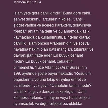
Tarih: Aralık 27, 2024
İslamiyete göre cahil kimdir? Buna göre cahil,
şehvet düşkünü, arzularının kölesi, vahşi,
şiddet yanlısı ve aceleci karakterli, dolayısıyla
“barbar” anlamına gelir ve bu anlamda klasik
kaynaklarda da kullanılmıştır. Bir terim olarak
cahillik, İslam öncesi Arapların dini ve sosyal
hayatına hakim olan batıl inançları, tutumları ve
davranışları ifade eder. En büyük cehalet
nedir? En büyük cehalet, cehaletini
bilmemektir. Yüce Allah (cc) Araf Suresi’nin
199. ayetinde şöyle buyurmaktadır: “Resulüm,
bağışlanma yolunu takip et, iyiliği emret ve
cahillerden yüz çevir.” Cehaletin tanımı nedir?
Cahillik, bilgi ve deneyim eksikliğidir. Cahil
kelimesi, farkında olmayan veya hatta bilişsel
uyumsuzluk ve diğer bilişsel bozukluklar