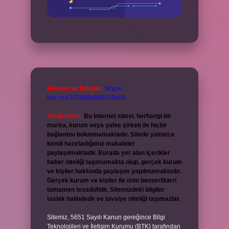
Reklam ve İletişim:
Skype:
live:.cid.575569c608265c69
Yasal Uyarı:
Bu internet sitesi, herhangi bir
marka, kurum veya şahıs şirketi ile hiçbir
bağlantısı bulunmamaktadır. Sitede yalnızca
kendi hazırladığımız makaleler
paylaşılmaktadır. Burada yer alan içerikler
haber niteliği taşımamakta olup, gerçek kurum
ve kişiler hakkında paylaşım yapılmamaktadır.
Gerçek kurum ve kişiler ile isim benzerlikleri
tamamen tesadüfidir. Sitemizdeki bilgiler
taslak halindedir ve tavsiye niteliği taşımazlar.
Sitemiz, 5651 Sayılı Kanun gereğince Bilgi
Teknolojileri ve İletişim Kurumu (BTK) tarafından