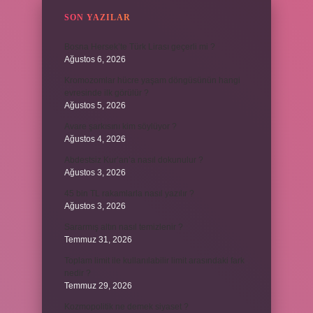
SON YAZILAR
Bosna Hersek’te Türk Lirası geçerli mi ?
Ağustos 6, 2026
Kromozomlar hücre yaşam döngüsünün hangi
evresinde ilk görülür ?
Ağustos 5, 2026
Avare şarkısını kim söylüyor ?
Ağustos 4, 2026
Abdestsiz Kur’an’a nasıl dokunulur ?
Ağustos 3, 2026
45 bin TL rakamlarla nasıl yazılır ?
Ağustos 3, 2026
Sararmış altın nasıl temizlenir ?
Temmuz 31, 2026
Toplam limit ile kullanılabilir limit arasındaki fark
nedir ?
Temmuz 29, 2026
Kozmopolitik ne demek siyaset ?