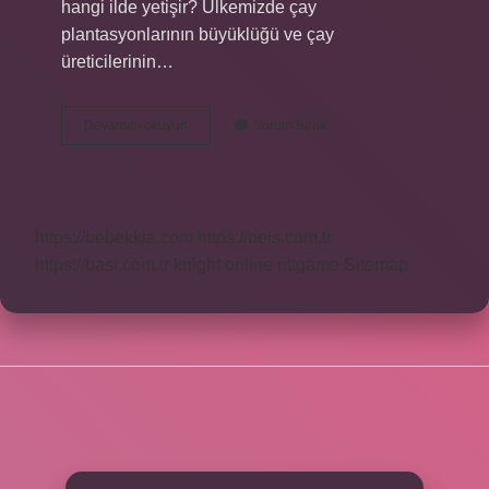
hangi ilde yetişir? Ülkemizde çay
plantasyonlarının büyüklüğü ve çay
üreticilerinin…
Türkiyede
Devamını okuyun
Yorum Bırak
En
Kaliteli
Çay
Hangisi
https://bebekkia.com
https://beis.com.tr
https://basi.com.tr
knight online
nttgame
Sitemap
SIDEBAR