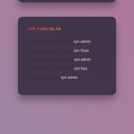
SON YORUMLAR
Veda Mektubu Ne Zamandır
için
admin
Veda Mektubu Ne Zamandır
için
Ozan
Türkiyenin Ilk Sözlüğü Nedir
için
admin
Türkiyenin Ilk Sözlüğü Nedir
için
Naz
Sardina Hangi Balık
için
admin