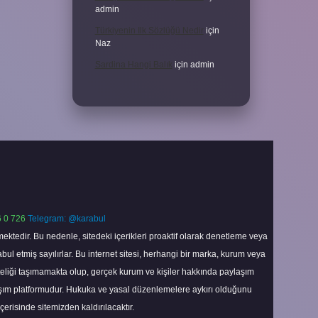
admin
Türkiyenin Ilk Sözlüğü Nedir
için
Naz
Sardina Hangi Balık
için
admin
 0 726
Telegram: @karabul
ektedir. Bu nedenle, sitedeki içerikleri proaktif olarak denetleme veya
 etmiş sayılırlar. Bu internet sitesi, herhangi bir marka, kurum veya
niteliği taşımamakta olup, gerçek kurum ve kişiler hakkında paylaşım
laşım platformudur. Hukuka ve yasal düzenlemelere aykırı olduğunu
içerisinde sitemizden kaldırılacaktır.