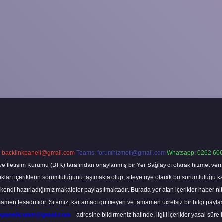
:
backlinkpaneli@gmail.com
Teams:
forumhizmeti@gmail.com
Whatsapp: 0262 606
ve İletişim Kurumu (BTK) tarafından onaylanmış bir Yer Sağlayıcı olarak hizmet verm
rı içeriklerin sorumluluğunu taşımakta olup, siteye üye olarak bu sorumluluğu kabul
a kendi hazırladığımız makaleler paylaşılmaktadır. Burada yer alan içerikler haber 
tamamen tesadüfidir. Sitemiz, kar amacı gütmeyen ve tamamen ücretsiz bir bilgi pay
nkpanelicomtr@gmail.com
adresine bildirmeniz halinde, ilgili içerikler yasal süre 