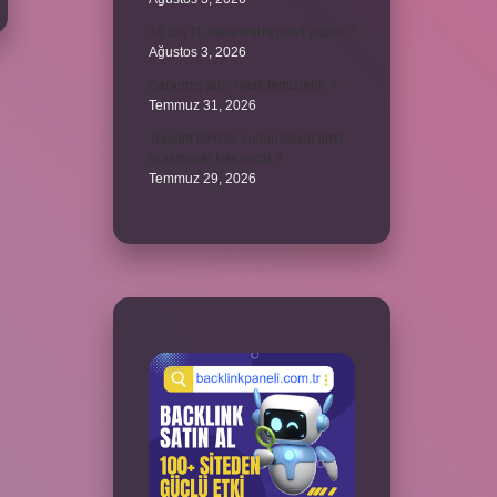
45 bin TL rakamlarla nasıl yazılır ?
Ağustos 3, 2026
Sararmış altın nasıl temizlenir ?
Temmuz 31, 2026
Toplam limit ile kullanılabilir limit
arasındaki fark nedir ?
Temmuz 29, 2026