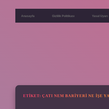
Anasayfa
Gizlilik Politikası
Yasal Uyarı
ETIKET:
ÇATI NEM BARIYERI NE IŞE Y