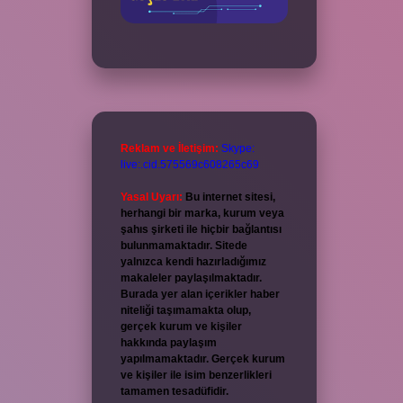
Reklam ve İletişim:
Skype:
live:.cid.575569c608265c69
Yasal Uyarı:
Bu internet sitesi,
herhangi bir marka, kurum veya
şahıs şirketi ile hiçbir bağlantısı
bulunmamaktadır. Sitede
yalnızca kendi hazırladığımız
makaleler paylaşılmaktadır.
Burada yer alan içerikler haber
niteliği taşımamakta olup,
gerçek kurum ve kişiler
hakkında paylaşım
yapılmamaktadır. Gerçek kurum
ve kişiler ile isim benzerlikleri
tamamen tesadüfidir.