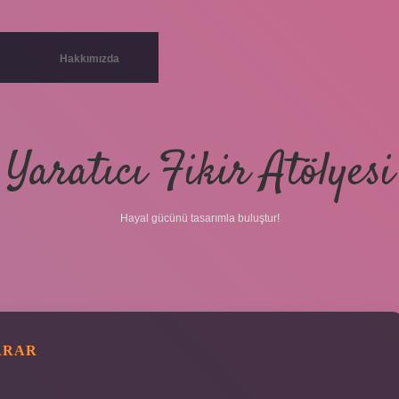
Hakkımızda
Yaratıcı Fikir Atölyesi
Hayal gücünü tasarımla buluştur!
ARAR