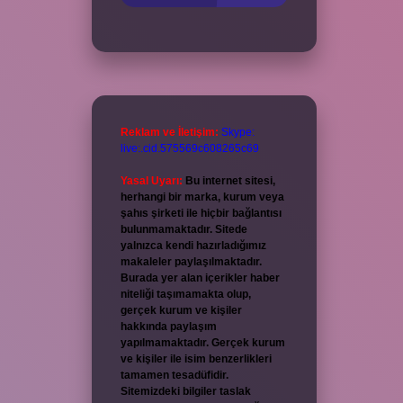
Reklam ve İletişim:
Skype:
live:.cid.575569c608265c69
Yasal Uyarı:
Bu internet sitesi,
herhangi bir marka, kurum veya
şahıs şirketi ile hiçbir bağlantısı
bulunmamaktadır. Sitede
yalnızca kendi hazırladığımız
makaleler paylaşılmaktadır.
Burada yer alan içerikler haber
niteliği taşımamakta olup,
gerçek kurum ve kişiler
hakkında paylaşım
yapılmamaktadır. Gerçek kurum
ve kişiler ile isim benzerlikleri
tamamen tesadüfidir.
Sitemizdeki bilgiler taslak