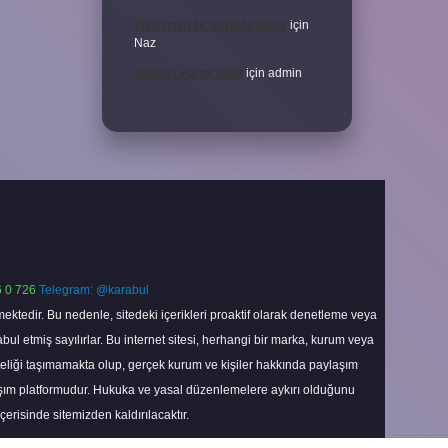
Türkiyenin Ilk Sözlüğü Nedir
için
Naz
Sardina Hangi Balık
için
admin
 0 726
Telegram: @karabul
ektedir. Bu nedenle, sitedeki içerikleri proaktif olarak denetleme veya
 etmiş sayılırlar. Bu internet sitesi, herhangi bir marka, kurum veya
niteliği taşımamakta olup, gerçek kurum ve kişiler hakkında paylaşım
laşım platformudur. Hukuka ve yasal düzenlemelere aykırı olduğunu
içerisinde sitemizden kaldırılacaktır.