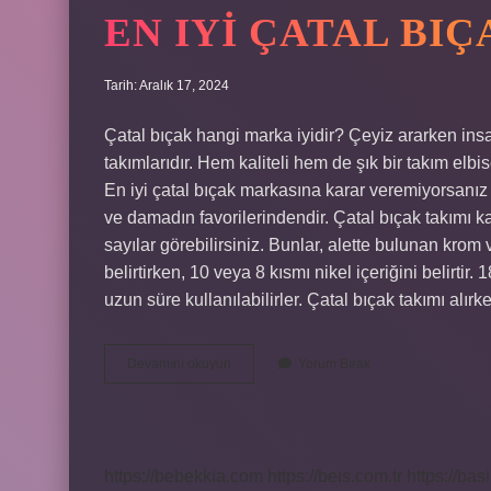
EN IYI ÇATAL BI
Tarih: Aralık 17, 2024
Çatal bıçak hangi marka iyidir? Çeyiz ararken ins
takımlarıdır. Hem kaliteli hem de şık bir takım el
En iyi çatal bıçak markasına karar veremiyorsanız
ve damadın favorilerindendir. Çatal bıçak takımı ka
sayılar görebilirsiniz. Bunlar, alette bulunan krom 
belirtirken, 10 veya 8 kısmı nikel içeriğini belirti
uzun süre kullanılabilirler. Çatal bıçak takımı alı
En
Devamını okuyun
Yorum Bırak
Iyi
Çatal
Bıçak
Markası
Hangisi
https://bebekkia.com
https://beis.com.tr
https://bas