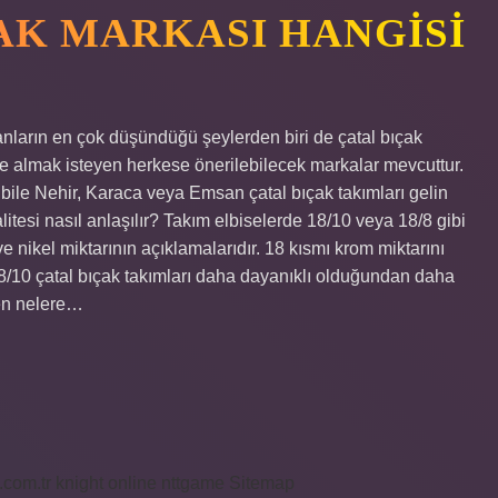
ÇAK MARKASI HANGISI
anların en çok düşündüğü şeylerden biri de çatal bıçak
bise almak isteyen herkese önerilebilecek markalar mevcuttur.
 bile Nehir, Karaca veya Emsan çatal bıçak takımları gelin
litesi nasıl anlaşılır? Takım elbiselerde 18/10 veya 18/8 gibi
ve nikel miktarının açıklamalarıdır. 18 kısmı krom miktarını
r. 18/10 çatal bıçak takımları daha dayanıklı olduğundan daha
rken nelere…
i.com.tr
knight online
nttgame
Sitemap