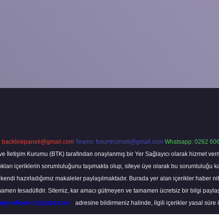
:
backlinkpaneli@gmail.com
Teams:
forumhizmeti@gmail.com
Whatsapp: 0262 606
ve İletişim Kurumu (BTK) tarafından onaylanmış bir Yer Sağlayıcı olarak hizmet verm
rı içeriklerin sorumluluğunu taşımakta olup, siteye üye olarak bu sorumluluğu kabul
a kendi hazırladığımız makaleler paylaşılmaktadır. Burada yer alan içerikler haber 
tamamen tesadüfidir. Sitemiz, kar amacı gütmeyen ve tamamen ücretsiz bir bilgi pay
nkpanelicomtr@gmail.com
adresine bildirmeniz halinde, ilgili içerikler yasal süre 