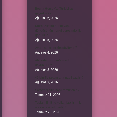
Bosna Hersek’te Türk Lirası
geçerli mi ?
Ağustos 6, 2026
Kromozomlar hücre yaşam
döngüsünün hangi evresinde ilk
görülür ?
Ağustos 5, 2026
Avare şarkısını kim söylüyor ?
Ağustos 4, 2026
Abdestsiz Kur’an’a nasıl
dokunulur ?
Ağustos 3, 2026
45 bin TL rakamlarla nasıl yazılır ?
Ağustos 3, 2026
Sararmış altın nasıl temizlenir ?
Temmuz 31, 2026
Toplam limit ile kullanılabilir limit
arasındaki fark nedir ?
Temmuz 29, 2026