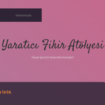
Hakkımızda
Yaratıcı Fikir Atölyesi
Hayal gücünü tasarımla buluştur!
YIDIR