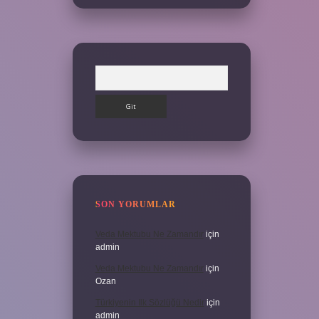
Arama
SON YORUMLAR
Veda Mektubu Ne Zamandır
için
admin
Veda Mektubu Ne Zamandır
için
Ozan
Türkiyenin Ilk Sözlüğü Nedir
için
admin