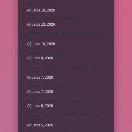
6 km kaç kaloridir ?
Ağustos 10, 2026
Atatürk çiçeği kışın nerede durmalı ?
Ağustos 10, 2026
Muhabbet kuşu ayak incinmesi belirtileri nelerdir
?
Ağustos 10, 2026
Toplamı 90 olan iki açı nedir ?
Ağustos 8, 2026
Kurutma makinesi, çamaşır makinesiyle aynı
kiloda mı olmalıdır ?
Ağustos 7, 2026
Kestane saça iyi gelir mi ?
Ağustos 7, 2026
Bosna Hersek’te Türk Lirası geçerli mi ?
Ağustos 6, 2026
Kromozomlar hücre yaşam döngüsünün hangi
evresinde ilk görülür ?
Ağustos 5, 2026