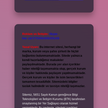
Reklam ve İletişim:
Skype:
live:.cid.575569c608265c69
Yasal Uyarı:
Bu internet sitesi, herhangi bir
marka, kurum veya şahıs şirketi ile hiçbir
bağlantısı bulunmamaktadır. Sitede yalnızca
kendi hazırladığımız makaleler
paylaşılmaktadır. Burada yer alan içerikler
haber niteliği taşımamakta olup, gerçek kurum
ve kişiler hakkında paylaşım yapılmamaktadır.
Gerçek kurum ve kişiler ile isim benzerlikleri
tamamen tesadüfidir. Sitemizdeki bilgiler
taslak halindedir ve tavsiye niteliği taşımazlar.
Sitemiz, 5651 Sayılı Kanun gereğince Bilgi
Teknolojileri ve İletişim Kurumu (BTK) tarafından
onaylanmış bir Yer Sağlayıcı olarak hizmet
vermektedir. Bu nedenle, sitedeki içerikleri