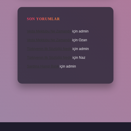
SON YORUMLAR
Veda Mektubu Ne Zamandır
için
admin
Veda Mektubu Ne Zamandır
için
Ozan
Türkiyenin Ilk Sözlüğü Nedir
için
admin
Türkiyenin Ilk Sözlüğü Nedir
için
Naz
Sardina Hangi Balık
için
admin