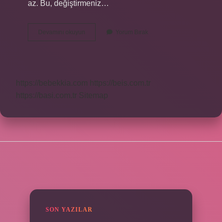
az. Bu, değiştirmeniz…
Kuşun
Devamını okuyun
Yorum Bırak
Ölmesi
Ne
Anlama
Gelir
https://bebekkia.com
https://beis.com.tr
https://basi.com.tr
Sitemap
SIDEBAR
SON YAZILAR