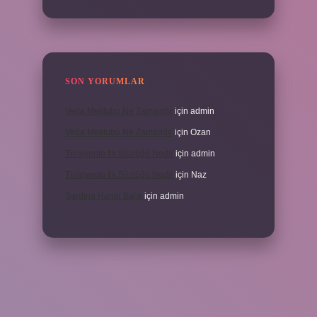
SON YORUMLAR
Veda Mektubu Ne Zamandır
için
admin
Veda Mektubu Ne Zamandır
için
Ozan
Türkiyenin Ilk Sözlüğü Nedir
için
admin
Türkiyenin Ilk Sözlüğü Nedir
için
Naz
Sardina Hangi Balık
için
admin