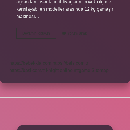
açısından insanların ihtiyaçlarını büyük ölçüde
karşılayabilen modeller arasında 12 kg çamaşır
makinesi…
15
Devamını okuyun
Yorum Bırak
Kiloluk
Çamaşır
Makinesi
Var
Mı
https://bebekkia.com
https://beis.com.tr
https://basi.com.tr
knight online
nttgame
Sitemap
SIDEBAR