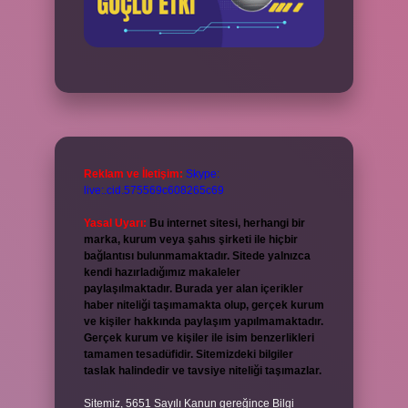
Reklam ve İletişim:
Skype:
live:.cid.575569c608265c69
Yasal Uyarı:
Bu internet sitesi, herhangi bir
marka, kurum veya şahıs şirketi ile hiçbir
bağlantısı bulunmamaktadır. Sitede yalnızca
kendi hazırladığımız makaleler
paylaşılmaktadır. Burada yer alan içerikler
haber niteliği taşımamakta olup, gerçek kurum
ve kişiler hakkında paylaşım yapılmamaktadır.
Gerçek kurum ve kişiler ile isim benzerlikleri
tamamen tesadüfidir. Sitemizdeki bilgiler
taslak halindedir ve tavsiye niteliği taşımazlar.
Sitemiz, 5651 Sayılı Kanun gereğince Bilgi