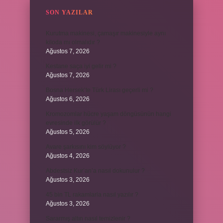
SON YAZILAR
Kurutma makinesi, çamaşır makinesiyle aynı
kiloda mı olmalıdır ?
Ağustos 7, 2026
Kestane saça iyi gelir mi ?
Ağustos 7, 2026
Bosna Hersek’te Türk Lirası geçerli mi ?
Ağustos 6, 2026
Kromozomlar hücre yaşam döngüsünün hangi
evresinde ilk görülür ?
Ağustos 5, 2026
Avare şarkısını kim söylüyor ?
Ağustos 4, 2026
Abdestsiz Kur’an’a nasıl dokunulur ?
Ağustos 3, 2026
45 bin TL rakamlarla nasıl yazılır ?
Ağustos 3, 2026
Sararmış altın nasıl temizlenir ?