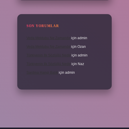
SON YORUMLAR
Veda Mektubu Ne Zamandır
için
admin
Veda Mektubu Ne Zamandır
için
Ozan
Türkiyenin Ilk Sözlüğü Nedir
için
admin
Türkiyenin Ilk Sözlüğü Nedir
için
Naz
Sardina Hangi Balık
için
admin