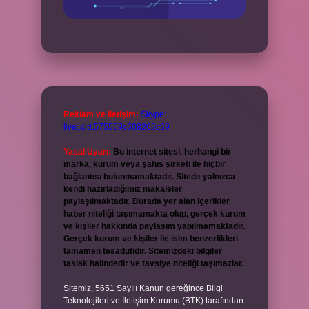
Reklam ve İletişim:
Skype:
live:.cid.575569c608265c69
Yasal Uyarı:
Bu internet sitesi, herhangi bir
marka, kurum veya şahıs şirketi ile hiçbir
bağlantısı bulunmamaktadır. Sitede yalnızca
kendi hazırladığımız makaleler
paylaşılmaktadır. Burada yer alan içerikler
haber niteliği taşımamakta olup, gerçek kurum
ve kişiler hakkında paylaşım yapılmamaktadır.
Gerçek kurum ve kişiler ile isim benzerlikleri
tamamen tesadüfidir. Sitemizdeki bilgiler
taslak halindedir ve tavsiye niteliği taşımazlar.
Sitemiz, 5651 Sayılı Kanun gereğince Bilgi
Teknolojileri ve İletişim Kurumu (BTK) tarafından