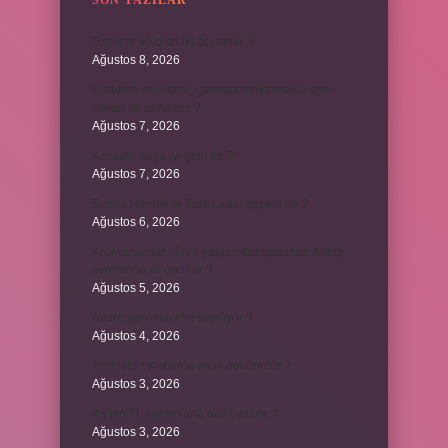
SON YAZILAR
Toplamı 90 olan iki açı nedir ?
Ağustos 8, 2026
Kurutma makinesi, çamaşır makinesiyle aynı
kiloda mı olmalıdır ?
Ağustos 7, 2026
Kestane saça iyi gelir mi ?
Ağustos 7, 2026
Bosna Hersek’te Türk Lirası geçerli mi ?
Ağustos 6, 2026
Kromozomlar hücre yaşam döngüsünün hangi
evresinde ilk görülür ?
Ağustos 5, 2026
Avare şarkısını kim söylüyor ?
Ağustos 4, 2026
Abdestsiz Kur’an’a nasıl dokunulur ?
Ağustos 3, 2026
45 bin TL rakamlarla nasıl yazılır ?
Ağustos 3, 2026