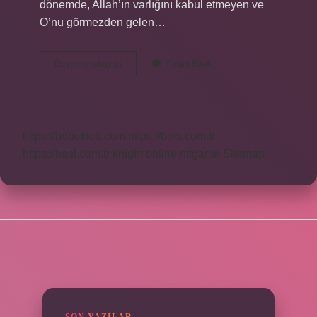
dönemde, Allah’ın varlığını kabul etmeyen ve
O’nu görmezden gelen…
Cahiliye
Devamını okuyun
Yorum Bırak
Döneminde
Neler
Yapılıyor
https://bebekkia.com
https://beis.com.tr
https://basi.com.tr
knight online
nttgame
Sitemap
SIDEBAR