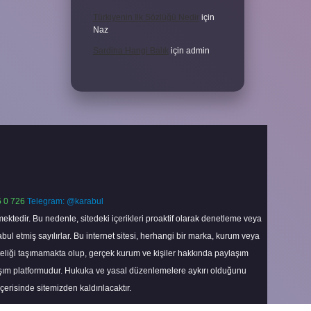
Türkiyenin Ilk Sözlüğü Nedir
için
Naz
Sardina Hangi Balık
için
admin
 0 726
Telegram: @karabul
ektedir. Bu nedenle, sitedeki içerikleri proaktif olarak denetleme veya
 etmiş sayılırlar. Bu internet sitesi, herhangi bir marka, kurum veya
niteliği taşımamakta olup, gerçek kurum ve kişiler hakkında paylaşım
laşım platformudur. Hukuka ve yasal düzenlemelere aykırı olduğunu
içerisinde sitemizden kaldırılacaktır.