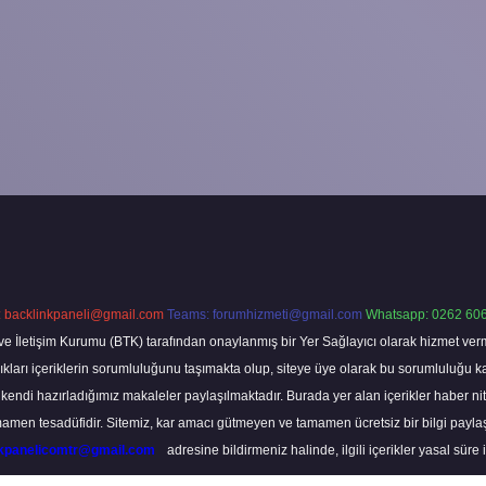
:
backlinkpaneli@gmail.com
Teams:
forumhizmeti@gmail.com
Whatsapp: 0262 606
ve İletişim Kurumu (BTK) tarafından onaylanmış bir Yer Sağlayıcı olarak hizmet verm
rı içeriklerin sorumluluğunu taşımakta olup, siteye üye olarak bu sorumluluğu kabul
a kendi hazırladığımız makaleler paylaşılmaktadır. Burada yer alan içerikler haber 
tamamen tesadüfidir. Sitemiz, kar amacı gütmeyen ve tamamen ücretsiz bir bilgi pay
nkpanelicomtr@gmail.com
adresine bildirmeniz halinde, ilgili içerikler yasal süre 