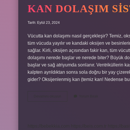
KAN DOLAŞIM SIS
Tarih: Eylül 23, 2024
Vücutta kan dolaşımı nasıl gerçekleşir? Temiz, oks
tüm vücuda yayılır ve kandaki oksijen ve besinle
sağlar. Kirli, oksijen açısından fakir kan, tüm vücu
dolaşımı nerede başlar ve nerede biter? Büyük do
başlar ve sağ atriyumda sonlanır. Ventriküllerin ka
kalpten ayrıldıktan sonra sola doğru bir yay çizere
gider? Oksijenlenmiş kan (temiz kan! Nedense bu i
Kan
Devamını okuyun
Yorum Bırak
Dolaşım
Sistemi
Nasıl
Çalışır
https://bebekkia.com
https://beis.com.tr
https://bas