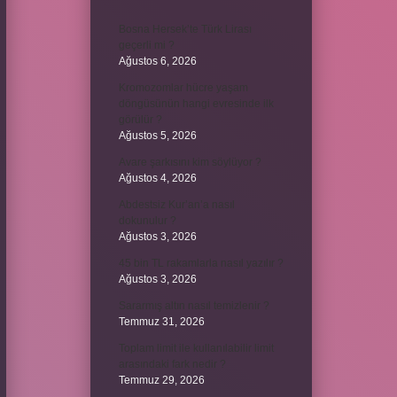
Bosna Hersek’te Türk Lirası
geçerli mi ?
Ağustos 6, 2026
Kromozomlar hücre yaşam
döngüsünün hangi evresinde ilk
görülür ?
Ağustos 5, 2026
Avare şarkısını kim söylüyor ?
Ağustos 4, 2026
Abdestsiz Kur’an’a nasıl
dokunulur ?
Ağustos 3, 2026
45 bin TL rakamlarla nasıl yazılır ?
Ağustos 3, 2026
Sararmış altın nasıl temizlenir ?
Temmuz 31, 2026
Toplam limit ile kullanılabilir limit
arasındaki fark nedir ?
Temmuz 29, 2026