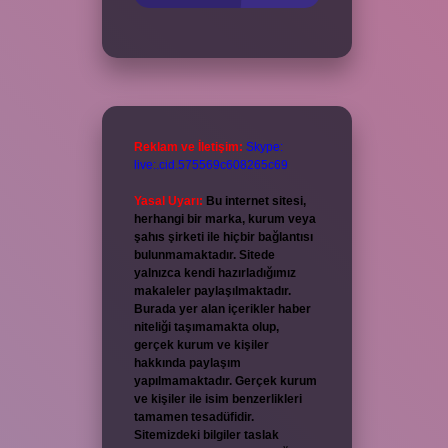
Reklam ve İletişim:
Skype:
live:.cid.575569c608265c69
Yasal Uyarı:
Bu internet sitesi,
herhangi bir marka, kurum veya
şahıs şirketi ile hiçbir bağlantısı
bulunmamaktadır. Sitede
yalnızca kendi hazırladığımız
makaleler paylaşılmaktadır.
Burada yer alan içerikler haber
niteliği taşımamakta olup,
gerçek kurum ve kişiler
hakkında paylaşım
yapılmamaktadır. Gerçek kurum
ve kişiler ile isim benzerlikleri
tamamen tesadüfidir.
Sitemizdeki bilgiler taslak