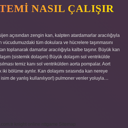
TEMI NASIL ÇALIŞIR
ijen açısından zengin kan, kalpten atardamarlar aracılığıyla
rin vücudumuzdaki tüm dokulara ve hücrelere taşınmasını
ttan toplanarak damarlar aracılığıyla kalbe taşınır. Büyük kan
laşım (sistemik dolaşım) Büyük dolaşım sol ventrikülde
sılması temiz kanı sol ventrikülden aorta pompalar. Aort
k iki bölüme ayrılır. Kan dolaşımı sırasında kan nereye
sim de yanlış kullanılıyor!) pulmoner venler yoluyla…
i.com.tr
knight online
nttgame
Sitemap