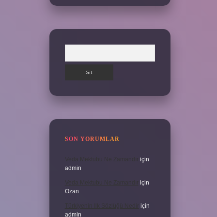
Arama
SON YORUMLAR
Veda Mektubu Ne Zamandır
için
admin
Veda Mektubu Ne Zamandır
için
Ozan
Türkiyenin Ilk Sözlüğü Nedir
için
admin