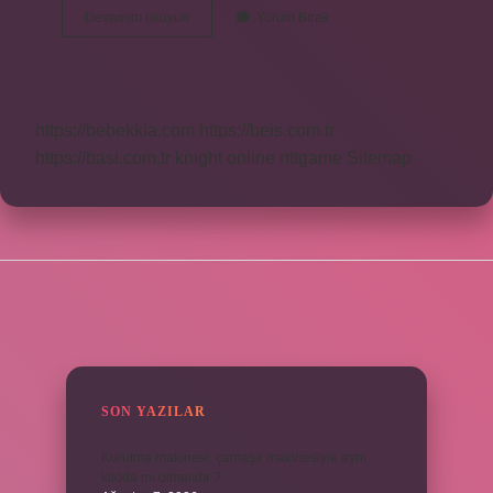
Buluşma
Devamını okuyun
Yorum Bırak
Ne
Demek
Tdk
https://bebekkia.com
https://beis.com.tr
https://basi.com.tr
knight online
nttgame
Sitemap
SIDEBAR
SON YAZILAR
Kurutma makinesi, çamaşır makinesiyle aynı
kiloda mı olmalıdır ?