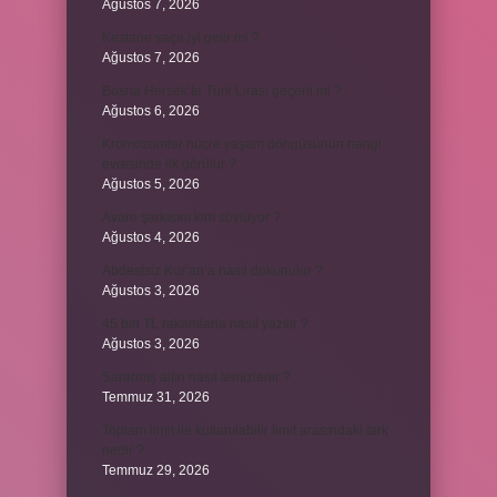
Ağustos 7, 2026
Kestane saça iyi gelir mi ?
Ağustos 7, 2026
Bosna Hersek’te Türk Lirası geçerli mi ?
Ağustos 6, 2026
Kromozomlar hücre yaşam döngüsünün hangi
evresinde ilk görülür ?
Ağustos 5, 2026
Avare şarkısını kim söylüyor ?
Ağustos 4, 2026
Abdestsiz Kur’an’a nasıl dokunulur ?
Ağustos 3, 2026
45 bin TL rakamlarla nasıl yazılır ?
Ağustos 3, 2026
Sararmış altın nasıl temizlenir ?
Temmuz 31, 2026
Toplam limit ile kullanılabilir limit arasındaki fark
nedir ?
Temmuz 29, 2026