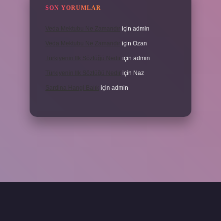
SON YORUMLAR
Veda Mektubu Ne Zamandır
için
admin
Veda Mektubu Ne Zamandır
için
Ozan
Türkiyenin Ilk Sözlüğü Nedir
için
admin
Türkiyenin Ilk Sözlüğü Nedir
için
Naz
Sardina Hangi Balık
için
admin
grandoperabet