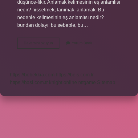
düşünce-fikir. Anlamak kelimesinin eş anlamlısı
nedir? hissetmek, tanımak, anlamak. Bu
nedenle kelimesinin eş anlamlısı nedir?
bundan dolayı, bu sebeple, bu…
Bilmek
Devamını okuyun
Yorum Bırak
Kelimesinin
Eş
Anlamı
Nedir
https://bebekkia.com
https://beis.com.tr
https://basi.com.tr
knight online
nttgame
Sitemap
SIDEBAR