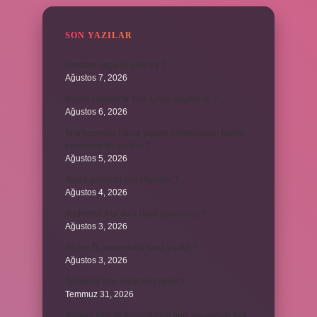
SON YAZILAR
Kestane saça iyi gelir mi ?
Ağustos 7, 2026
Bosna Hersek’te Türk Lirası geçerli mi ?
Ağustos 6, 2026
Kromozomlar hücre yaşam döngüsünün hangi
evresinde ilk görülür ?
Ağustos 5, 2026
Avare şarkısını kim söylüyor ?
Ağustos 4, 2026
Abdestsiz Kur’an’a nasıl dokunulur ?
Ağustos 3, 2026
45 bin TL rakamlarla nasıl yazılır ?
Ağustos 3, 2026
Sararmış altın nasıl temizlenir ?
Temmuz 31, 2026
Toplam limit ile kullanılabilir limit arasındaki fark