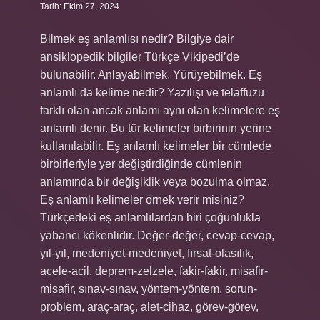
Tarih: Ekim 27, 2024
Bilmek eş anlamlısı nedir? Bilgiye dair
ansiklopedik bilgiler Türkçe Vikipedi’de
bulunabilir. Anlayabilmek. Yürüyebilmek. Eş
anlamlı da kelime nedir? Yazılışı ve telaffuzu
farklı olan ancak anlamı aynı olan kelimelere eş
anlamlı denir. Bu tür kelimeler birbirinin yerine
kullanılabilir. Eş anlamlı kelimeler bir cümlede
birbirleriyle yer değiştirdiğinde cümlenin
anlamında bir değişiklik veya bozulma olmaz.
Eş anlamlı kelimeler örnek verir misiniz?
Türkçedeki eş anlamlılardan biri çoğunlukla
yabancı kökenlidir. Değer-değer, cevap-cevap,
yıl-yıl, medeniyet-medeniyet, fırsat-olasılık,
acele-acil, deprem-zelzele, fakir-fakir, misafir-
misafir, sınav-sınav, yöntem-yöntem, sorun-
problem, araç-araç, alet-cihaz, görev-görev,