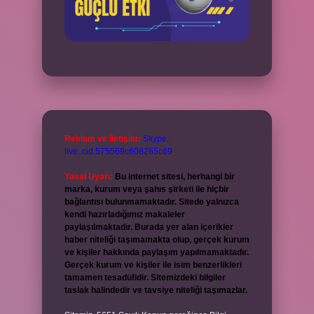
Reklam ve İletişim:
Skype:
live:.cid.575569c608265c69
Yasal Uyarı:
Bu internet sitesi, herhangi bir
marka, kurum veya şahıs şirketi ile hiçbir
bağlantısı bulunmamaktadır. Sitede yalnızca
kendi hazırladığımız makaleler
paylaşılmaktadır. Burada yer alan içerikler
haber niteliği taşımamakta olup, gerçek kurum
ve kişiler hakkında paylaşım yapılmamaktadır.
Gerçek kurum ve kişiler ile isim benzerlikleri
tamamen tesadüfidir. Sitemizdeki bilgiler
taslak halindedir ve tavsiye niteliği taşımazlar.