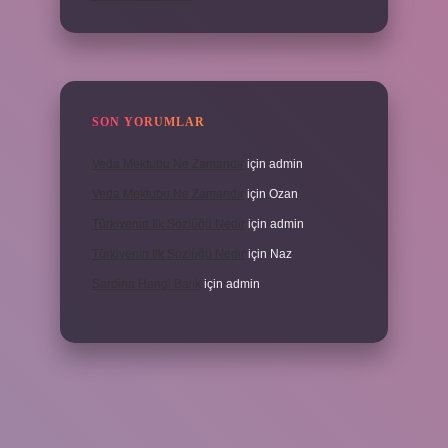
SON YORUMLAR
Veda Mektubu Ne Zamandır
için
admin
Veda Mektubu Ne Zamandır
için
Ozan
Türkiyenin Ilk Sözlüğü Nedir
için
admin
Türkiyenin Ilk Sözlüğü Nedir
için
Naz
Sardina Hangi Balık
için
admin