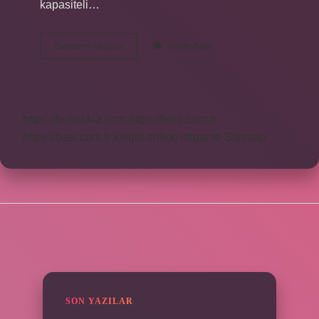
kapasiteli…
En
Devamını okuyun
Yorum Bırak
Küçük
Bulaşık
Makinesi
Kaç
Kişilik
https://bebekkia.com
https://beis.com.tr
https://basi.com.tr
knight online
nttgame
Sitemap
SIDEBAR
SON YAZILAR