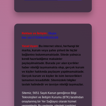
Reklam ve İletişim:
Skype:
live:.cid.575569c608265c69
Yasal Uyarı:
Bu internet sitesi, herhangi bir
marka, kurum veya şahıs şirketi ile hiçbir
bağlantısı bulunmamaktadır. Sitede yalnızca
kendi hazırladığımız makaleler
paylaşılmaktadır. Burada yer alan içerikler
haber niteliği taşımamakta olup, gerçek kurum
ve kişiler hakkında paylaşım yapılmamaktadır.
Gerçek kurum ve kişiler ile isim benzerlikleri
tamamen tesadüfidir. Sitemizdeki bilgiler
taslak halindedir ve tavsiye niteliği taşımazlar.
Sitemiz, 5651 Sayılı Kanun gereğince Bilgi
Teknolojileri ve İletişim Kurumu (BTK) tarafından
onaylanmış bir Yer Sağlayıcı olarak hizmet
vermektedir. Bu nedenle, sitedeki içerikleri