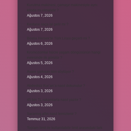
Kurutma makinesi, çamaşır makinesiyle aynı
kiloda mı olmalıdır ?
Ağustos 7, 2026
Kestane saça iyi gelir mi ?
Ağustos 7, 2026
Bosna Hersek’te Türk Lirası geçerli mi ?
Ağustos 6, 2026
Kromozomlar hücre yaşam döngüsünün hangi
evresinde ilk görülür ?
Ağustos 5, 2026
Avare şarkısını kim söylüyor ?
Ağustos 4, 2026
Abdestsiz Kur’an’a nasıl dokunulur ?
Ağustos 3, 2026
45 bin TL rakamlarla nasıl yazılır ?
Ağustos 3, 2026
Sararmış altın nasıl temizlenir ?
Temmuz 31, 2026
Toplam limit ile kullanılabilir limit arasındaki fark