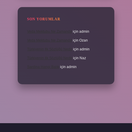
SON YORUMLAR
Veda Mektubu Ne Zamandır
için
admin
Veda Mektubu Ne Zamandır
için
Ozan
Türkiyenin Ilk Sözlüğü Nedir
için
admin
Türkiyenin Ilk Sözlüğü Nedir
için
Naz
Sardina Hangi Balık
için
admin
grandoperabet