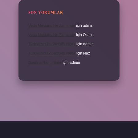
SON YORUMLAR
Veda Mektubu Ne Zamandır
için
admin
Veda Mektubu Ne Zamandır
için
Ozan
Türkiyenin Ilk Sözlüğü Nedir
için
admin
Türkiyenin Ilk Sözlüğü Nedir
için
Naz
Sardina Hangi Balık
için
admin
grandoperabet