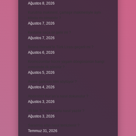
Ağustos 8, 2026
Kurutma makinesi, çamaşır makinesiyle aynı
kiloda mı olmalıdır ?
Ağustos 7, 2026
Kestane saça iyi gelir mi ?
Ağustos 7, 2026
Bosna Hersek’te Türk Lirası geçerli mi ?
Ağustos 6, 2026
Kromozomlar hücre yaşam döngüsünün hangi
evresinde ilk görülür ?
Ağustos 5, 2026
Avare şarkısını kim söylüyor ?
Ağustos 4, 2026
Abdestsiz Kur’an’a nasıl dokunulur ?
Ağustos 3, 2026
45 bin TL rakamlarla nasıl yazılır ?
Ağustos 3, 2026
Sararmış altın nasıl temizlenir ?
Temmuz 31, 2026