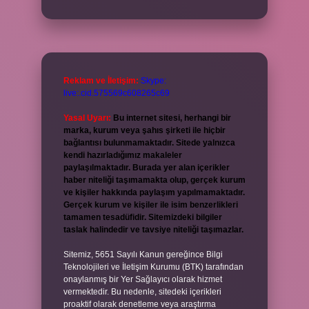
Reklam ve İletişim:
Skype:
live:.cid.575569c608265c69
Yasal Uyarı:
Bu internet sitesi, herhangi bir
marka, kurum veya şahıs şirketi ile hiçbir
bağlantısı bulunmamaktadır. Sitede yalnızca
kendi hazırladığımız makaleler
paylaşılmaktadır. Burada yer alan içerikler
haber niteliği taşımamakta olup, gerçek kurum
ve kişiler hakkında paylaşım yapılmamaktadır.
Gerçek kurum ve kişiler ile isim benzerlikleri
tamamen tesadüfidir. Sitemizdeki bilgiler
taslak halindedir ve tavsiye niteliği taşımazlar.
Sitemiz, 5651 Sayılı Kanun gereğince Bilgi
Teknolojileri ve İletişim Kurumu (BTK) tarafından
onaylanmış bir Yer Sağlayıcı olarak hizmet
vermektedir. Bu nedenle, sitedeki içerikleri
proaktif olarak denetleme veya araştırma