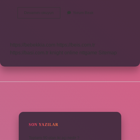
Cumartesi
Devamını okuyun
Yorum Bırak
Borsa
Kapali
Mi
https://bebekkia.com
https://beis.com.tr
https://basi.com.tr
knight online
nttgame
Sitemap
SIDEBAR
SON YAZILAR
Toplamı 90 olan iki açı nedir ?