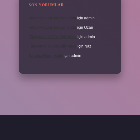
SON YORUMLAR
Veda Mektubu Ne Zamandır
için
admin
Veda Mektubu Ne Zamandır
için
Ozan
Türkiyenin Ilk Sözlüğü Nedir
için
admin
Türkiyenin Ilk Sözlüğü Nedir
için
Naz
Sardina Hangi Balık
için
admin
grandoperabet