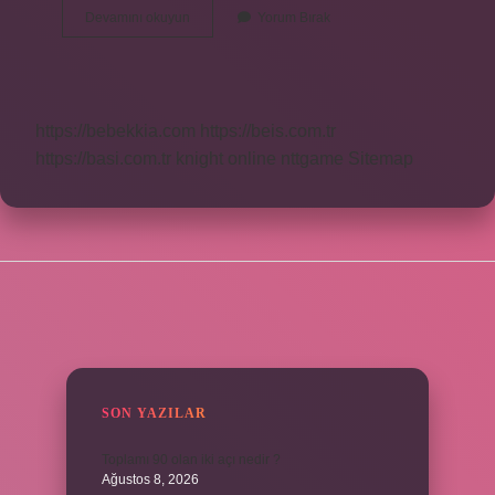
Ara
Devamını okuyun
Yorum Bırak
Sözler
Nasıl
Yazılır
https://bebekkia.com
https://beis.com.tr
https://basi.com.tr
knight online
nttgame
Sitemap
SIDEBAR
SON YAZILAR
Toplamı 90 olan iki açı nedir ?
Ağustos 8, 2026