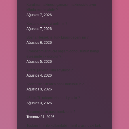
Kurutma makinesi, çamaşır makinesiyle aynı
kiloda mı olmalıdır ?
Ağustos 7, 2026
Kestane saça iyi gelir mi ?
Ağustos 7, 2026
Bosna Hersek’te Türk Lirası geçerli mi ?
Ağustos 6, 2026
Kromozomlar hücre yaşam döngüsünün hangi
evresinde ilk görülür ?
Ağustos 5, 2026
Avare şarkısını kim söylüyor ?
Ağustos 4, 2026
Abdestsiz Kur’an’a nasıl dokunulur ?
Ağustos 3, 2026
45 bin TL rakamlarla nasıl yazılır ?
Ağustos 3, 2026
Sararmış altın nasıl temizlenir ?
Temmuz 31, 2026
Toplam limit ile kullanılabilir limit arasındaki fark