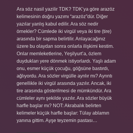
Ara söz nasil yazilir TDK? TDK’ya göre arazöz
kelimesinin doğru yazımı “arazöz”dür. Diğer
yazılar yanlış kabul edilir. Ara söz nedir
örnekler? Cümlede iki virgül veya iki tire (tire)
arasında bir sapma belirtilir. Anlayacağınız
üzere bu olaydan sonra onlarla ilişkimi kestim.
Onlar memleketlerine, Yeşilyurt’a, özlem
duydukları yere dönmek istiyorlardı. Yaşlı adam
onu, esmer küçük çocuğu, göğsüne bastırdı,
ağlıyordu. Ara sözler virgülle ayrılır mı? Ayrıntı
genellikle iki virgül arasında yazılır. Ancak, iki
tire arasında gösterilmesi de mümkündür. Ara
cümleler aynı şekilde yazılır. Ara sözler büyük
harfle başlar mı? NOT: Akrabalık belirten
kelimeler küçük harfle başlar: Tülay ablamın
yanına gittim. Ayşe teyzemin pastası…