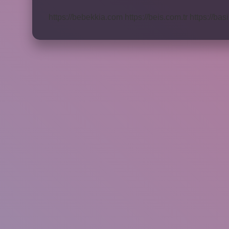
Cümle
Nedir
https://bebekkia.com
https://beis.com.tr
https://bas