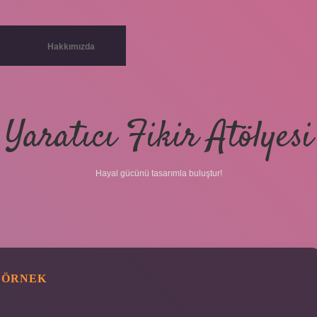
Hakkımızda
Yaratıcı Fikir Atölyesi
Hayal gücünü tasarımla buluştur!
 ÖRNEK