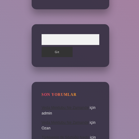
Arama
SON YORUMLAR
Veda Mektubu Ne Zamandır
için
admin
Veda Mektubu Ne Zamandır
için
Ozan
Türkiyenin Ilk Sözlüğü Nedir
için