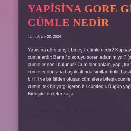
YAPISINA GORE G
CÜMLE NEDIR
Tarih: Aralık 20, 2024
Yapısına göre girişik birleşik cümle nedir? Kapsayıc
cümlelerdir: Bana / o soruyu soran adam mıydı? (sıfat
cümleler nasıl bulunur? Cümleler anlam, yapı, tür 
cümleler dört ana başlık altında sınıflandırılır: basit
bir fiil ve bir fiilden oluşan cümlelere bileşik cüm
cümle, tek bir yargı içeren bir cümledir. Bugün yo
Birleşik cümleler kaça…
Yapisina
Devamını okuyun
Yorum Bırak
Gore
Girisik
Birleşik