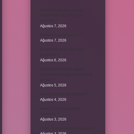
Kurutma makinesi, çamaşır
makinesiyle aynı kiloda mı
olmalıdır ?
Ağustos 7, 2026
Kestane saça iyi gelir mi ?
Ağustos 7, 2026
Bosna Hersek’te Türk Lirası
geçerli mi ?
Ağustos 6, 2026
Kromozomlar hücre yaşam
döngüsünün hangi evresinde ilk
görülür ?
Ağustos 5, 2026
Avare şarkısını kim söylüyor ?
Ağustos 4, 2026
Abdestsiz Kur’an’a nasıl
dokunulur ?
Ağustos 3, 2026
45 bin TL rakamlarla nasıl yazılır ?
Ağustos 3, 2026