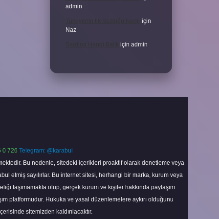
admin
Türkiyenin Ilk Sözlüğü Nedir
için
Naz
Sardina Hangi Balık
için
admin
 0 726
Telegram: @karabul
ektedir. Bu nedenle, sitedeki içerikleri proaktif olarak denetleme veya
 etmiş sayılırlar. Bu internet sitesi, herhangi bir marka, kurum veya
niteliği taşımamakta olup, gerçek kurum ve kişiler hakkında paylaşım
laşım platformudur. Hukuka ve yasal düzenlemelere aykırı olduğunu
içerisinde sitemizden kaldırılacaktır.