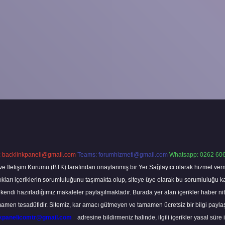
:
backlinkpaneli@gmail.com
Teams:
forumhizmeti@gmail.com
Whatsapp: 0262 606
ve İletişim Kurumu (BTK) tarafından onaylanmış bir Yer Sağlayıcı olarak hizmet verm
rı içeriklerin sorumluluğunu taşımakta olup, siteye üye olarak bu sorumluluğu kabul
a kendi hazırladığımız makaleler paylaşılmaktadır. Burada yer alan içerikler haber 
tamamen tesadüfidir. Sitemiz, kar amacı gütmeyen ve tamamen ücretsiz bir bilgi pay
nkpanelicomtr@gmail.com
adresine bildirmeniz halinde, ilgili içerikler yasal süre 