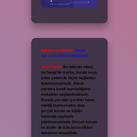
Reklam ve İletişim:
Skype:
live:.cid.575569c608265c69
Yasal Uyarı:
Bu internet sitesi,
herhangi bir marka, kurum veya
şahıs şirketi ile hiçbir bağlantısı
bulunmamaktadır. Sitede
yalnızca kendi hazırladığımız
makaleler paylaşılmaktadır.
Burada yer alan içerikler haber
niteliği taşımamakta olup,
gerçek kurum ve kişiler
hakkında paylaşım
yapılmamaktadır. Gerçek kurum
ve kişiler ile isim benzerlikleri
tamamen tesadüfidir.