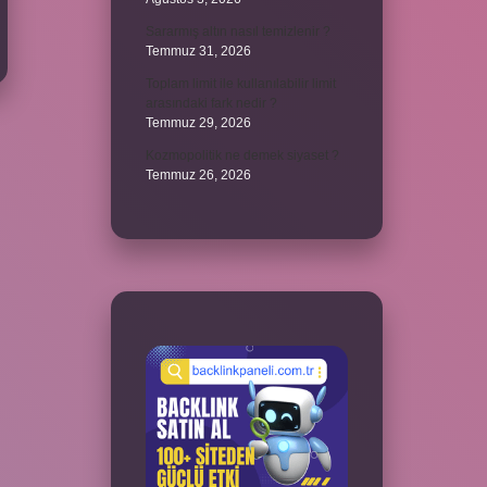
Sararmış altın nasıl temizlenir ?
Temmuz 31, 2026
Toplam limit ile kullanılabilir limit
arasındaki fark nedir ?
Temmuz 29, 2026
Kozmopolitik ne demek siyaset ?
Temmuz 26, 2026