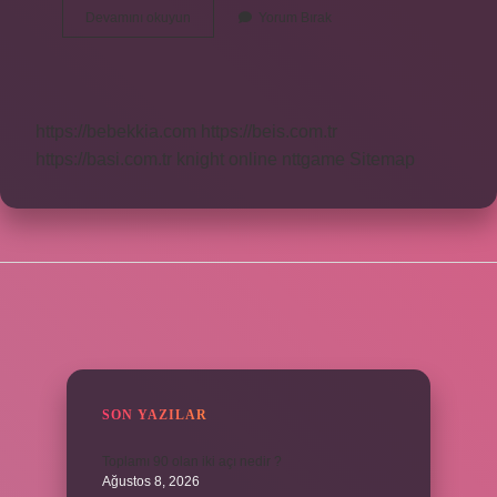
Binde
Devamını okuyun
Yorum Bırak
Işareti
Nasıl
Yapilir
https://bebekkia.com
https://beis.com.tr
https://basi.com.tr
knight online
nttgame
Sitemap
SIDEBAR
SON YAZILAR
Toplamı 90 olan iki açı nedir ?
Ağustos 8, 2026