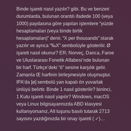
Binde işareti nasıl yazılır? gibi. Bu ve benzeri
durumlarda, bulunan orantılı ifadede 100 (veya
1000) paydasına göre yapılan işlemlere “yüzde
hesaplamaları (veya binde birlik
hesaplamaları)” denir. “X per thousands” olarak
yazılır ve ayrıca “‰X” sembolüyle gösterilir. Ø
işareti nasıl okunur? ER; Norveç, Danca, Faroe
ve Uluslararası Fonetik Alfabesi’nde bulunan
bir harf. Türkçe’deki “ö” sesine karşılık gelir.
Zamanla Œ harfinin birleşmesiyle oluşmuştur.
IPA’da [ø] sembolü yarı kapalı ön yuvarlak
ünlüyü belirtir. Binde 1 nasıl gösterilir? bininci,
1 Kutu işareti nasıl yapılır? Windows, macOS
veya Linux bilgisayarınızda ABD klavyesi
kullanıyorsanız, Alt tuşunu basılı tutarak 2713
sayısını yazdığınızda bir onay işareti ( ✓)…