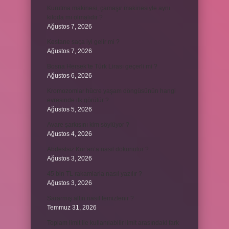
Kurutma makinesi, çamaşır makinesiyle aynı
kiloda mı olmalıdır ?
Ağustos 7, 2026
Kestane saça iyi gelir mi ?
Ağustos 7, 2026
Bosna Hersek’te Türk Lirası geçerli mi ?
Ağustos 6, 2026
Kromozomlar hücre yaşam döngüsünün hangi
evresinde ilk görülür ?
Ağustos 5, 2026
Avare şarkısını kim söylüyor ?
Ağustos 4, 2026
Abdestsiz Kur’an’a nasıl dokunulur ?
Ağustos 3, 2026
45 bin TL rakamlarla nasıl yazılır ?
Ağustos 3, 2026
Sararmış altın nasıl temizlenir ?
Temmuz 31, 2026
Toplam limit ile kullanılabilir limit arasındaki fark