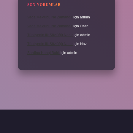
SON YORUMLAR
Veda Mektubu Ne Zamandır
için
admin
Veda Mektubu Ne Zamandır
için
Ozan
Türkiyenin Ilk Sözlüğü Nedir
için
admin
Türkiyenin Ilk Sözlüğü Nedir
için
Naz
Sardina Hangi Balık
için
admin
grandoperabet