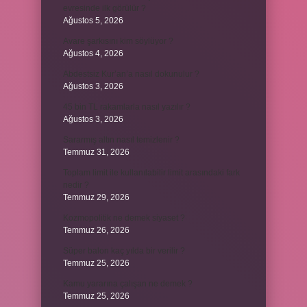
evresinde ilk görülür ?
Ağustos 5, 2026
Avare şarkısını kim söylüyor ?
Ağustos 4, 2026
Abdestsiz Kur’an’a nasıl dokunulur ?
Ağustos 3, 2026
45 bin TL rakamlarla nasıl yazılır ?
Ağustos 3, 2026
Sararmış altın nasıl temizlenir ?
Temmuz 31, 2026
Toplam limit ile kullanılabilir limit arasındaki fark
nedir ?
Temmuz 29, 2026
Kozmopolitik ne demek siyaset ?
Temmuz 26, 2026
Süper balon kaç yılda bir verilir ?
Temmuz 25, 2026
Kamu yararına çalışan ne demek ?
Temmuz 25, 2026