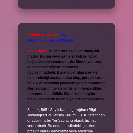
Reklam ve İletişim:
Skype:
live:.cid.575569c608265c69
Yasal Uyarı:
Bu internet sitesi, herhangi bir
marka, kurum veya şahıs şirketi ile hiçbir
bağlantısı bulunmamaktadır. Sitede yalnızca
kendi hazırladığımız makaleler
paylaşılmaktadır. Burada yer alan içerikler
haber niteliği taşımamakta olup, gerçek kurum
ve kişiler hakkında paylaşım yapılmamaktadır.
Gerçek kurum ve kişiler ile isim benzerlikleri
tamamen tesadüfidir. Sitemizdeki bilgiler
taslak halindedir ve tavsiye niteliği taşımazlar.
Sitemiz, 5651 Sayılı Kanun gereğince Bilgi
Teknolojileri ve İletişim Kurumu (BTK) tarafından
onaylanmış bir Yer Sağlayıcı olarak hizmet
vermektedir. Bu nedenle, sitedeki içerikleri
proaktif olarak denetleme veya araştırma