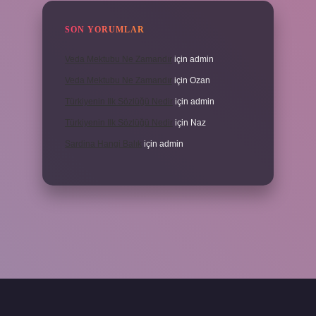
SON YORUMLAR
Veda Mektubu Ne Zamandır
için
admin
Veda Mektubu Ne Zamandır
için
Ozan
Türkiyenin Ilk Sözlüğü Nedir
için
admin
Türkiyenin Ilk Sözlüğü Nedir
için
Naz
Sardina Hangi Balık
için
admin
randoperabet