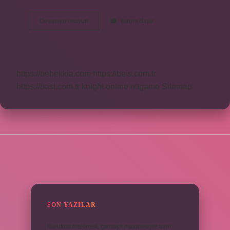
Berat
Devamını okuyun
Yorum Bırak
Kandili
Hayrı
Nedir
https://bebekkia.com
https://beis.com.tr
https://basi.com.tr
knight online
nttgame
Sitemap
SIDEBAR
SON YAZILAR
Kurutma makinesi, çamaşır makinesiyle aynı