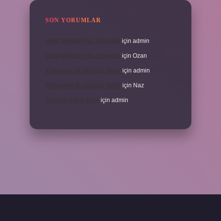
SON YORUMLAR
Veda Mektubu Ne Zamandır
için
admin
Veda Mektubu Ne Zamandır
için
Ozan
Türkiyenin Ilk Sözlüğü Nedir
için
admin
Türkiyenin Ilk Sözlüğü Nedir
için
Naz
Sardina Hangi Balık
için
admin
randoperabet