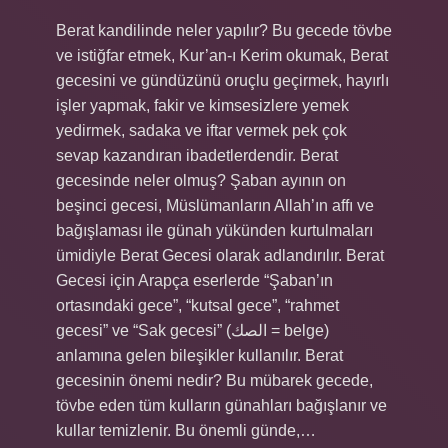
Berat kandilinde neler yapılır? Bu gecede tövbe
ve istiğfar etmek, Kur’an-ı Kerim okumak, Berat
gecesini ve gündüzünü oruçlu geçirmek, hayırlı
işler yapmak, fakir ve kimsesizlere yemek
yedirmek, sadaka ve iftar vermek pek çok
sevap kazandıran ibadetlerdendir. Berat
gecesinde neler olmuş? Şaban ayının on
beşinci gecesi, Müslümanların Allah’ın affı ve
bağışlaması ile günah yükünden kurtulmaları
ümidiyle Berat Gecesi olarak adlandırılır. Berat
Gecesi için Arapça eserlerde “Şaban’ın
ortasındaki gece”, “kutsal gece”, “rahmet
gecesi” ve “Sak gecesi” (الصك = belge)
anlamına gelen bileşikler kullanılır. Berat
gecesinin önemi nedir? Bu mübarek gecede,
tövbe eden tüm kulların günahları bağışlanır ve
kullar temizlenir. Bu önemli günde,…