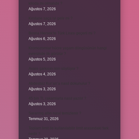
kiloda mı olmalıdır ?
Ağustos 7, 2026
Kestane saça iyi gelir mi ?
Ağustos 7, 2026
Bosna Hersek’te Türk Lirası geçerli mi ?
Ağustos 6, 2026
Kromozomlar hücre yaşam döngüsünün hangi
evresinde ilk görülür ?
Ağustos 5, 2026
Avare şarkısını kim söylüyor ?
Ağustos 4, 2026
Abdestsiz Kur’an’a nasıl dokunulur ?
Ağustos 3, 2026
45 bin TL rakamlarla nasıl yazılır ?
Ağustos 3, 2026
Sararmış altın nasıl temizlenir ?
Temmuz 31, 2026
Toplam limit ile kullanılabilir limit arasındaki fark
nedir ?