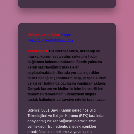
Reklam ve İletişim:
Skype:
live:.cid.575569c608265c69
Yasal Uyarı:
Bu internet sitesi, herhangi bir
marka, kurum veya şahıs şirketi ile hiçbir
bağlantısı bulunmamaktadır. Sitede yalnızca
kendi hazırladığımız makaleler
paylaşılmaktadır. Burada yer alan içerikler
haber niteliği taşımamakta olup, gerçek kurum
ve kişiler hakkında paylaşım yapılmamaktadır.
Gerçek kurum ve kişiler ile isim benzerlikleri
tamamen tesadüfidir. Sitemizdeki bilgiler
taslak halindedir ve tavsiye niteliği taşımazlar.
Sitemiz, 5651 Sayılı Kanun gereğince Bilgi
Teknolojileri ve İletişim Kurumu (BTK) tarafından
onaylanmış bir Yer Sağlayıcı olarak hizmet
vermektedir. Bu nedenle, sitedeki içerikleri
proaktif olarak denetleme veya araştırma