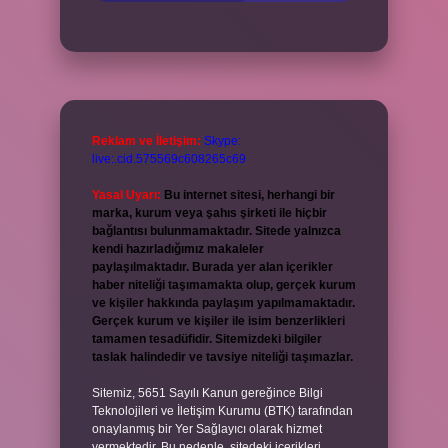
Reklam ve İletişim:
Skype:
live:.cid.575569c608265c69
Yasal Uyarı:
Bu internet sitesi, herhangi bir
marka, kurum veya şahıs şirketi ile hiçbir
bağlantısı bulunmamaktadır. Sitede yalnızca
kendi hazırladığımız makaleler
paylaşılmaktadır. Burada yer alan içerikler
haber niteliği taşımamakta olup, gerçek kurum
ve kişiler hakkında paylaşım yapılmamaktadır.
Gerçek kurum ve kişiler ile isim benzerlikleri
tamamen tesadüfidir. Sitemizdeki bilgiler
taslak halindedir ve tavsiye niteliği taşımazlar.
Sitemiz, 5651 Sayılı Kanun gereğince Bilgi
Teknolojileri ve İletişim Kurumu (BTK) tarafından
onaylanmış bir Yer Sağlayıcı olarak hizmet
vermektedir. Bu nedenle, sitedeki içerikleri