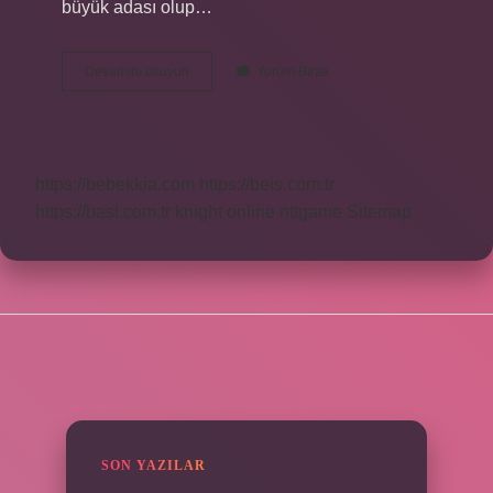
büyük adası olup…
Balıkesir
Devamını okuyun
Yorum Bırak
Denizi
Hangi
Deniz
https://bebekkia.com
https://beis.com.tr
https://basi.com.tr
knight online
nttgame
Sitemap
SIDEBAR
SON YAZILAR