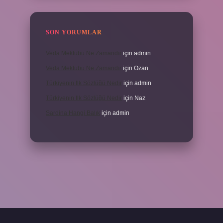
SON YORUMLAR
Veda Mektubu Ne Zamandır
için
admin
Veda Mektubu Ne Zamandır
için
Ozan
Türkiyenin Ilk Sözlüğü Nedir
için
admin
Türkiyenin Ilk Sözlüğü Nedir
için
Naz
Sardina Hangi Balık
için
admin
randoperabet