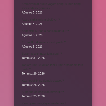
Kromozomlar hücre yaşam döngüsünün hangi
evresinde ilk görülür ?
Ağustos 5, 2026
Avare şarkısını kim söylüyor ?
Ağustos 4, 2026
Abdestsiz Kur’an’a nasıl dokunulur ?
Ağustos 3, 2026
45 bin TL rakamlarla nasıl yazılır ?
Ağustos 3, 2026
Sararmış altın nasıl temizlenir ?
Temmuz 31, 2026
Toplam limit ile kullanılabilir limit arasındaki fark
nedir ?
Temmuz 29, 2026
Kozmopolitik ne demek siyaset ?
Temmuz 26, 2026
Süper balon kaç yılda bir verilir ?
Temmuz 25, 2026
Kamu yararına çalışan ne demek ?