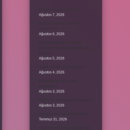
Kestane saça iyi gelir mi ?
Ağustos 7, 2026
Bosna Hersek’te Türk Lirası
geçerli mi ?
Ağustos 6, 2026
Kromozomlar hücre yaşam
döngüsünün hangi evresinde ilk
görülür ?
Ağustos 5, 2026
Avare şarkısını kim söylüyor ?
Ağustos 4, 2026
Abdestsiz Kur’an’a nasıl
dokunulur ?
Ağustos 3, 2026
45 bin TL rakamlarla nasıl yazılır ?
Ağustos 3, 2026
Sararmış altın nasıl temizlenir ?
Temmuz 31, 2026
Toplam limit ile kullanılabilir limit