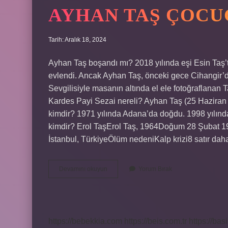
AYHAN TAŞ ÇOCU
Tarih: Aralık 18, 2024
Ayhan Taş boşandı mı? 2018 yılında eşi Esin Taş
evlendi. Ancak Ayhan Taş, önceki gece Cihangir’de
Sevgilisiyle masanın altında el ele fotoğraflanan 
Kardes Payi Sezai nereli? Ayhan Taş (25 Haziran
kimdir? 1971 yılında Adana’da doğdu. 1998 yılınd
kimdir? Erol TaşErol Taş, 1964Doğum 28 Şubat 1
İstanbul, TürkiyeÖlüm nedeniKalp krizi8 satır da
Ayhan
Devamını okuyun
Yorum Bırak
Taş
Çocuğu
Var
Mı
https://bebekkia.com
https://beis.com.tr
https://bas