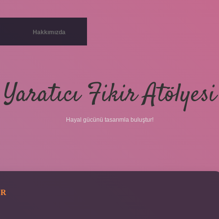
Hakkımızda
Yaratıcı Fikir Atölyesi
Hayal gücünü tasarımla buluştur!
OR