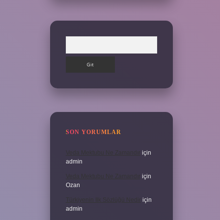
Arama
SON YORUMLAR
Veda Mektubu Ne Zamandır
için
admin
Veda Mektubu Ne Zamandır
için
Ozan
Türkiyenin Ilk Sözlüğü Nedir
için
admin