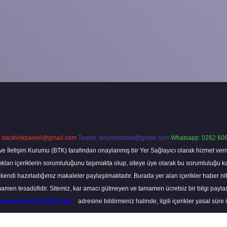
:
backlinkpaneli@gmail.com
Teams:
forumhizmeti@gmail.com
Whatsapp: 0262 606
ve İletişim Kurumu (BTK) tarafından onaylanmış bir Yer Sağlayıcı olarak hizmet verm
rı içeriklerin sorumluluğunu taşımakta olup, siteye üye olarak bu sorumluluğu kabul
a kendi hazırladığımız makaleler paylaşılmaktadır. Burada yer alan içerikler haber 
tamamen tesadüfidir. Sitemiz, kar amacı gütmeyen ve tamamen ücretsiz bir bilgi pay
nkpanelicomtr@gmail.com
adresine bildirmeniz halinde, ilgili içerikler yasal süre 