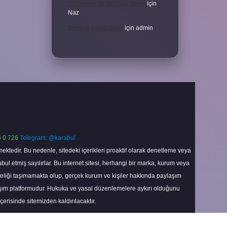
Türkiyenin Ilk Sözlüğü Nedir
için
Naz
Sardina Hangi Balık
için
admin
 0 726
Telegram: @karabul
ektedir. Bu nedenle, sitedeki içerikleri proaktif olarak denetleme veya
 etmiş sayılırlar. Bu internet sitesi, herhangi bir marka, kurum veya
niteliği taşımamakta olup, gerçek kurum ve kişiler hakkında paylaşım
laşım platformudur. Hukuka ve yasal düzenlemelere aykırı olduğunu
içerisinde sitemizden kaldırılacaktır.
Scroll