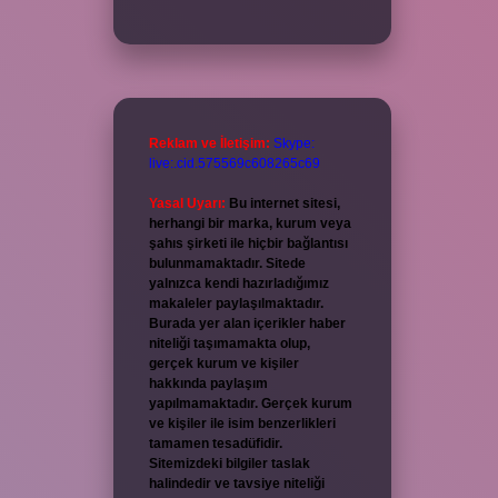
Reklam ve İletişim:
Skype:
live:.cid.575569c608265c69
Yasal Uyarı:
Bu internet sitesi,
herhangi bir marka, kurum veya
şahıs şirketi ile hiçbir bağlantısı
bulunmamaktadır. Sitede
yalnızca kendi hazırladığımız
makaleler paylaşılmaktadır.
Burada yer alan içerikler haber
niteliği taşımamakta olup,
gerçek kurum ve kişiler
hakkında paylaşım
yapılmamaktadır. Gerçek kurum
ve kişiler ile isim benzerlikleri
tamamen tesadüfidir.
Sitemizdeki bilgiler taslak
halindedir ve tavsiye niteliği