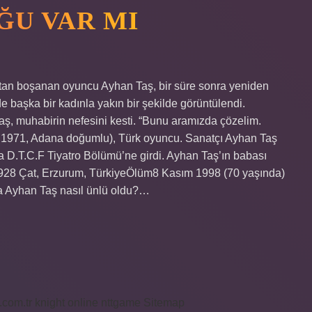
ĞU VAR MI
’tan boşanan oyuncu Ayhan Taş, bir süre sonra yeniden
 başka bir kadınla yakın bir şekilde görüntülendi.
Taş, muhabirin nefesini kesti. “Bunu aramızda çözelim.
 1971, Adana doğumlu), Türk oyuncu. Sanatçı Ayhan Taş
a D.T.C.F Tiyatro Bölümü’ne girdi. Ayhan Taş’ın babası
928 Çat, Erzurum, TürkiyeÖlüm8 Kasım 1998 (70 yaşında)
ha Ayhan Taş nasıl ünlü oldu?…
i.com.tr
knight online
nttgame
Sitemap