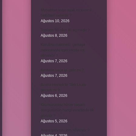
Muhabbet kuşu ayak incinmesi
belirtileri nelerdir ?
Ağustos 10, 2026
Toplamı 90 olan iki açı nedir ?
Ağustos 8, 2026
Kurutma makinesi, çamaşır
makinesiyle aynı kiloda mı
olmalıdır ?
Ağustos 7, 2026
Kestane saça iyi gelir mi ?
Ağustos 7, 2026
Bosna Hersek’te Türk Lirası
geçerli mi ?
Ağustos 6, 2026
Kromozomlar hücre yaşam
döngüsünün hangi evresinde ilk
görülür ?
Ağustos 5, 2026
Avare şarkısını kim söylüyor ?
Ağustos 4, 2026