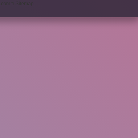
i.com.tr
Sitemap