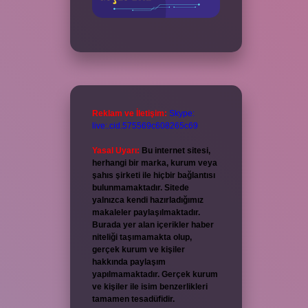
Reklam ve İletişim:
Skype:
live:.cid.575569c608265c69
Yasal Uyarı:
Bu internet sitesi,
herhangi bir marka, kurum veya
şahıs şirketi ile hiçbir bağlantısı
bulunmamaktadır. Sitede
yalnızca kendi hazırladığımız
makaleler paylaşılmaktadır.
Burada yer alan içerikler haber
niteliği taşımamakta olup,
gerçek kurum ve kişiler
hakkında paylaşım
yapılmamaktadır. Gerçek kurum
ve kişiler ile isim benzerlikleri
tamamen tesadüfidir.