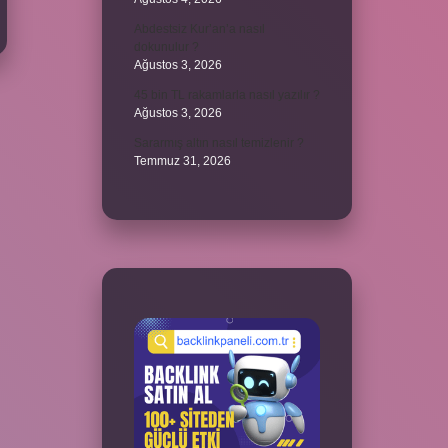
Abdestsiz Kur’an’a nasıl
dokunulur ?
Ağustos 3, 2026
45 bin TL rakamlarla nasıl yazılır ?
Ağustos 3, 2026
Sararmış altın nasıl temizlenir ?
Temmuz 31, 2026