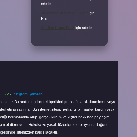
admin
Türkiyenin Ilk Sözlüğü Nedir
için
Naz
Sardina Hangi Balık
için
admin
 0 726
Telegram: @karabul
ektedir. Bu nedenle, sitedeki içerikleri proaktif olarak denetleme veya
 etmiş sayılırlar. Bu internet sitesi, herhangi bir marka, kurum veya
niteliği taşımamakta olup, gerçek kurum ve kişiler hakkında paylaşım
laşım platformudur. Hukuka ve yasal düzenlemelere aykırı olduğunu
içerisinde sitemizden kaldırılacaktır.