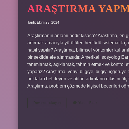
ARAŞTIRMA YAPM
Tarih: Ekim 23, 2024
Araştırmanın anlamı nedir kısaca? Araştırma, en gen
artırmak amacıyla yürütülen her türlü sistematik ça
nasıl yapılır? Araştırma, bilimsel yöntemler kullanı
bir şekilde ele alınmasıdır. Amerikalı sosyolog Ea
tanımlamak, açıklamak, tahmin etmek ve kontrol et
yaparız? Araştırma, veriyi bilgiye, bilgiyi içgörüye
noktaları belirleyen ve atılan adımların etkisini ö
Araştırma, problem çözmede kişisel becerileri öğ
Araştırma
Devamını okuyun
Yorum Bırak
Yapmak
Ne
Demektir