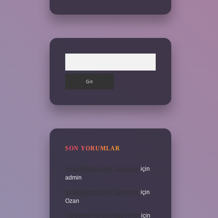
Arama
SON YORUMLAR
Veda Mektubu Ne Zamandır
için
admin
Veda Mektubu Ne Zamandır
için
Ozan
Türkiyenin Ilk Sözlüğü Nedir
için