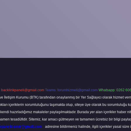
:
backlinkpaneli@gmail.com
Teams:
forumhizmeti@gmail.com
Whatsapp: 0262 606
ve İletişim Kurumu (BTK) tarafından onaylanmış bir Yer Sağlayıcı olarak hizmet verm
rı içeriklerin sorumluluğunu taşımakta olup, siteye üye olarak bu sorumluluğu kabul
a kendi hazırladığımız makaleler paylaşılmaktadır. Burada yer alan içerikler haber 
tamamen tesadüfidir. Sitemiz, kar amacı gütmeyen ve tamamen ücretsiz bir bilgi pay
nkpanelicomtr@gmail.com
adresine bildirmeniz halinde, ilgili içerikler yasal süre 