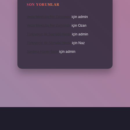
SON YORUMLAR
Veda Mektubu Ne Zamandır
için
admin
Veda Mektubu Ne Zamandır
için
Ozan
Türkiyenin Ilk Sözlüğü Nedir
için
admin
Türkiyenin Ilk Sözlüğü Nedir
için
Naz
Sardina Hangi Balık
için
admin
grandoperabet