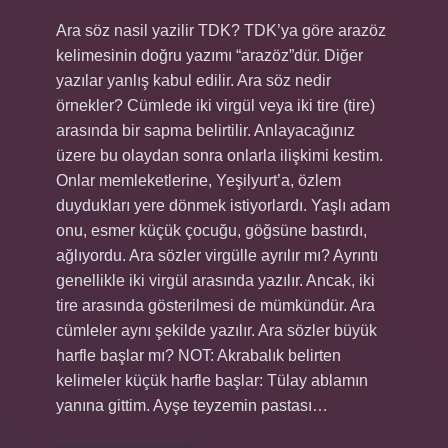
Ara söz nasil yazilir TDK? TDK’ya göre arazöz
kelimesinin doğru yazımı “arazöz”dür. Diğer
yazılar yanlış kabul edilir. Ara söz nedir
örnekler? Cümlede iki virgül veya iki tire (tire)
arasında bir sapma belirtilir. Anlayacağınız
üzere bu olaydan sonra onlarla ilişkimi kestim.
Onlar memleketlerine, Yeşilyurt’a, özlem
duydukları yere dönmek istiyorlardı. Yaşlı adam
onu, esmer küçük çocuğu, göğsüne bastırdı,
ağlıyordu. Ara sözler virgülle ayrılır mı? Ayrıntı
genellikle iki virgül arasında yazılır. Ancak, iki
tire arasında gösterilmesi de mümkündür. Ara
cümleler aynı şekilde yazılır. Ara sözler büyük
harfle başlar mı? NOT: Akrabalık belirten
kelimeler küçük harfle başlar: Tülay ablamın
yanına gittim. Ayşe teyzemin pastası…