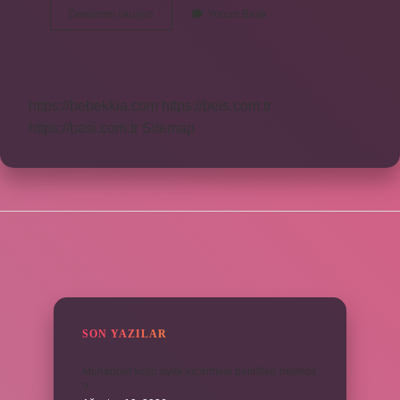
Ara
Devamını okuyun
Yorum Bırak
Sözler
Nasıl
Yazılır
https://bebekkia.com
https://beis.com.tr
https://basi.com.tr
Sitemap
SIDEBAR
SON YAZILAR
Muhabbet kuşu ayak incinmesi belirtileri nelerdir
?