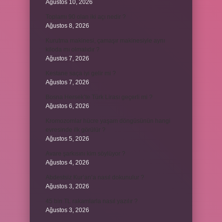
Ağustos 10, 2026
Toplamı 90 olan iki açı nedir ?
Ağustos 8, 2026
Kurutma makinesi, çamaşır makinesiyle aynı
kiloda mı olmalıdır ?
Ağustos 7, 2026
Kestane saça iyi gelir mi ?
Ağustos 7, 2026
Bosna Hersek’te Türk Lirası geçerli mi ?
Ağustos 6, 2026
Kromozomlar hücre yaşam döngüsünün hangi
evresinde ilk görülür ?
Ağustos 5, 2026
Avare şarkısını kim söylüyor ?
Ağustos 4, 2026
Abdestsiz Kur’an’a nasıl dokunulur ?
Ağustos 3, 2026
45 bin TL rakamlarla nasıl yazılır ?
Ağustos 3, 2026