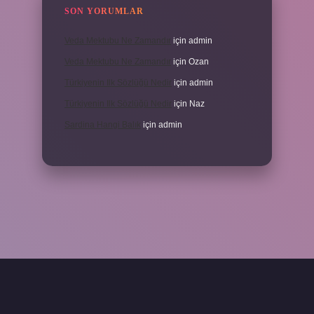
SON YORUMLAR
Veda Mektubu Ne Zamandır
için
admin
Veda Mektubu Ne Zamandır
için
Ozan
Türkiyenin Ilk Sözlüğü Nedir
için
admin
Türkiyenin Ilk Sözlüğü Nedir
için
Naz
Sardina Hangi Balık
için
admin
grandoperabet