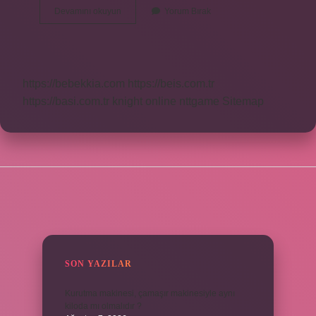
Anne
Devamını okuyun
Yorum Bırak
Çocuk
Ilişkisi
Nedir
https://bebekkia.com
https://beis.com.tr
https://basi.com.tr
knight online
nttgame
Sitemap
SIDEBAR
SON YAZILAR
Kurutma makinesi, çamaşır makinesiyle aynı
kiloda mı olmalıdır ?