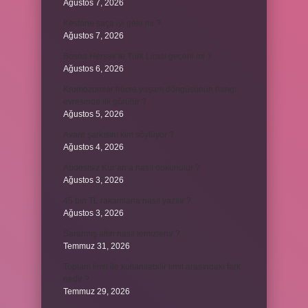
Ağustos 7, 2026
Kestane saça iyi gelir mi ?
Ağustos 7, 2026
Bosna Hersek’te Türk Lirası geçerli mi ?
Ağustos 6, 2026
Kromozomlar hücre yaşam döngüsünün hangi
evresinde ilk görülür ?
Ağustos 5, 2026
Avare şarkısını kim söylüyor ?
Ağustos 4, 2026
Abdestsiz Kur’an’a nasıl dokunulur ?
Ağustos 3, 2026
45 bin TL rakamlarla nasıl yazılır ?
Ağustos 3, 2026
Sararmış altın nasıl temizlenir ?
Temmuz 31, 2026
Toplam limit ile kullanılabilir limit arasındaki fark
nedir ?
Temmuz 29, 2026