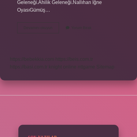
Geleneği.Ahilik Geleneği.Nallıhan İğne
OyasıGümüş…
Ankaranın
Devamını okuyun
Yorum Bırak
Belirgin
Özellikleri
Nelerdir
https://bebekkia.com
https://beis.com.tr
https://basi.com.tr
knight online
nttgame
Sitemap
SIDEBAR