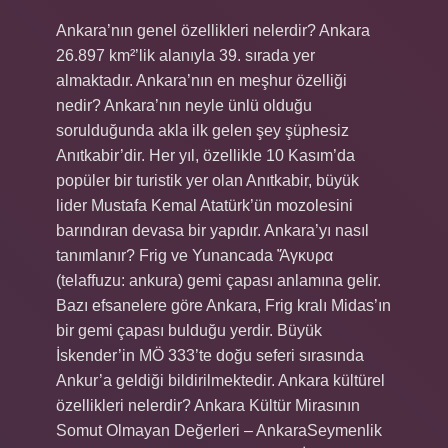
Ankara’nın genel özellikleri nelerdir? Ankara
26.897 km²’lik alanıyla 39. sırada yer
almaktadır. Ankara’nın en meşhur özelliği
nedir? Ankara’nın neyle ünlü olduğu
sorulduğunda akla ilk gelen şey şüphesiz
Anıtkabir’dir. Her yıl, özellikle 10 Kasım’da
popüler bir turistik yer olan Anıtkabir, büyük
lider Mustafa Kemal Atatürk’ün mozolesini
barındıran devasa bir yapıdır. Ankara’yı nasıl
tanımlanır? Frig ve Yunancada Ἄγκυρα
(telaffuzu: ankura) gemi çapası anlamına gelir.
Bazı efsanelere göre Ankara, Frig kralı Midas’ın
bir gemi çapası bulduğu yerdir. Büyük
İskender’in MÖ 333’te doğu seferi sırasında
Ankur’a geldiği bildirilmektedir. Ankara kültürel
özellikleri nelerdir? Ankara Kültür Mirasının
Somut Olmayan Değerleri – AnkaraSeymenlik