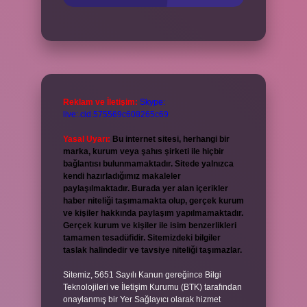
Reklam ve İletişim:
Skype:
live:.cid.575569c608265c69
Yasal Uyarı:
Bu internet sitesi, herhangi bir
marka, kurum veya şahıs şirketi ile hiçbir
bağlantısı bulunmamaktadır. Sitede yalnızca
kendi hazırladığımız makaleler
paylaşılmaktadır. Burada yer alan içerikler
haber niteliği taşımamakta olup, gerçek kurum
ve kişiler hakkında paylaşım yapılmamaktadır.
Gerçek kurum ve kişiler ile isim benzerlikleri
tamamen tesadüfidir. Sitemizdeki bilgiler
taslak halindedir ve tavsiye niteliği taşımazlar.
Sitemiz, 5651 Sayılı Kanun gereğince Bilgi
Teknolojileri ve İletişim Kurumu (BTK) tarafından
onaylanmış bir Yer Sağlayıcı olarak hizmet