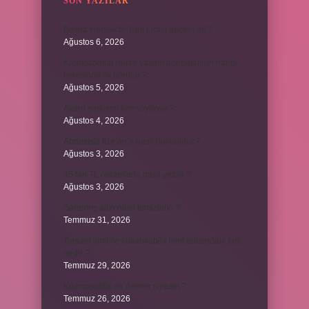
SON YAZILAR
Bosna Hersek’te Türk Lirası geçerli mi ?
Ağustos 6, 2026
Kromozomlar hücre yaşam döngüsünün hangi
evresinde ilk görülür ?
Ağustos 5, 2026
Avare şarkısını kim söylüyor ?
Ağustos 4, 2026
Abdestsiz Kur’an’a nasıl dokunulur ?
Ağustos 3, 2026
45 bin TL rakamlarla nasıl yazılır ?
Ağustos 3, 2026
Sararmış altın nasıl temizlenir ?
Temmuz 31, 2026
Toplam limit ile kullanılabilir limit arasındaki fark
nedir ?
Temmuz 29, 2026
Kozmopolitik ne demek siyaset ?
Temmuz 26, 2026