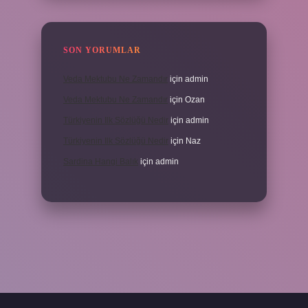
SON YORUMLAR
Veda Mektubu Ne Zamandır
için
admin
Veda Mektubu Ne Zamandır
için
Ozan
Türkiyenin Ilk Sözlüğü Nedir
için
admin
Türkiyenin Ilk Sözlüğü Nedir
için
Naz
Sardina Hangi Balık
için
admin
randoperabet