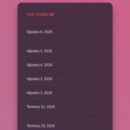
SON YAZILAR
Bosna Hersek’te Türk Lirası geçerli mi ?
Ağustos 6, 2026
Kromozomlar hücre yaşam döngüsünün hangi
evresinde ilk görülür ?
Ağustos 5, 2026
Avare şarkısını kim söylüyor ?
Ağustos 4, 2026
Abdestsiz Kur’an’a nasıl dokunulur ?
Ağustos 3, 2026
45 bin TL rakamlarla nasıl yazılır ?
Ağustos 3, 2026
Sararmış altın nasıl temizlenir ?
Temmuz 31, 2026
Toplam limit ile kullanılabilir limit arasındaki fark
nedir ?
Temmuz 29, 2026