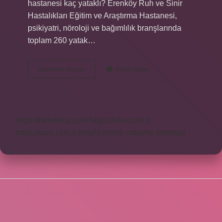
hastanesi kaç yataklı? Erenköy Ruh ve Sinir
Hastalıkları Eğitim ve Araştırma Hastanesi,
psikiyatri, nöroloji ve bağımlılık branşlarında
toplam 260 yatak…
Türkiyede
Devamını okuyun
Yorum Bırak
Toplam
Kaç
Tane
Akıl
Hastanesi
https://bebekkia.com
https://beis.com.tr
Var
https://basi.com.tr
knight online
nttgame
Sitemap
SIDEBAR