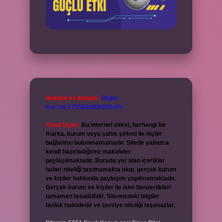
Reklam ve İletişim:
Skype:
live:.cid.575569c608265c69
Yasal Uyarı:
Bu internet sitesi, herhangi bir
marka, kurum veya şahıs şirketi ile hiçbir
bağlantısı bulunmamaktadır. Sitede yalnızca
kendi hazırladığımız makaleler
paylaşılmaktadır. Burada yer alan içerikler
haber niteliği taşımamakta olup, gerçek kurum
ve kişiler hakkında paylaşım yapılmamaktadır.
Gerçek kurum ve kişiler ile isim benzerlikleri
tamamen tesadüfidir. Sitemizdeki bilgiler
taslak halindedir ve tavsiye niteliği taşımazlar.