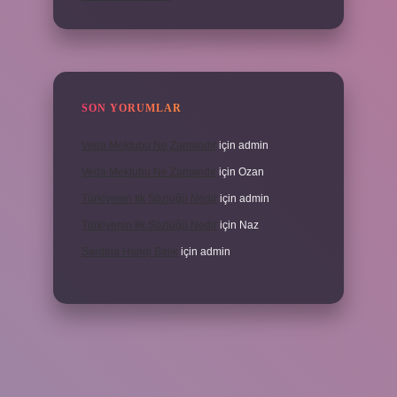
SON YORUMLAR
Veda Mektubu Ne Zamandır
için
admin
Veda Mektubu Ne Zamandır
için
Ozan
Türkiyenin Ilk Sözlüğü Nedir
için
admin
Türkiyenin Ilk Sözlüğü Nedir
için
Naz
Sardina Hangi Balık
için
admin