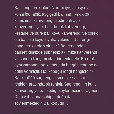
Bal hangi renk olur? Narenciye, akasya ve
kolza balı açık, ayçiçeği balı sarı, kekik balı
kırmızımsı kahverengi, sedir balı açık
kahverengi, çam balı donuk kahverengi,
kestane ve püre balı koyu kahverengi ve çörek
otu balı ise koyu siyaha yakındır. Bal rengi
hangi renklerden oluşur? Bal renginden
bahsettiğimizde şüphesiz aklımıza kahverengi
ve sarının karışımı olan bir renk gelir. Bu renk
aynı zamanda halk arasında bir göz rengine de
adını vermiştir. Bal köpüğü rengi hangisidir?
Bal köpüğü saç rengi, esmer ve sarı saç
renkleri arasında bir renktir. Saç renginin küllü
kahverengiye benzediği söylenmesine rağmen,
Dora ışıltılarına sahip olduğu da
söylenmektedir. Bal köpüğü…