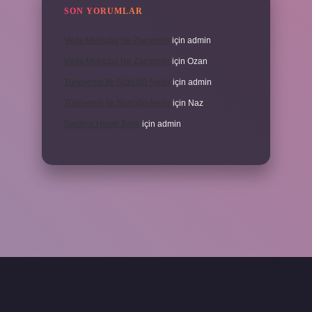
SON YORUMLAR
Veda Mektubu Ne Zamandır
için
admin
Veda Mektubu Ne Zamandır
için
Ozan
Türkiyenin Ilk Sözlüğü Nedir
için
admin
Türkiyenin Ilk Sözlüğü Nedir
için
Naz
Sardina Hangi Balık
için
admin
grandoperabet