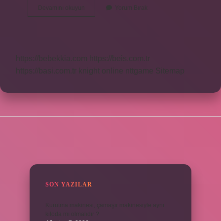
Bal
Devamını okuyun
Yorum Bırak
Rengi
Hangi
Renk
https://bebekkia.com
https://beis.com.tr
https://basi.com.tr
knight online
nttgame
Sitemap
SIDEBAR
SON YAZILAR
Kurutma makinesi, çamaşır makinesiyle aynı
kiloda mı olmalıdır ?