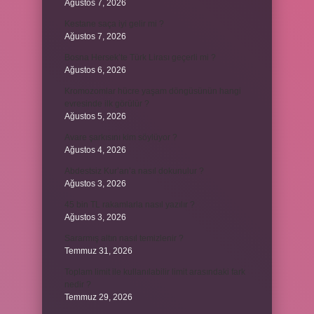
Ağustos 7, 2026
Kestane saça iyi gelir mi ?
Ağustos 7, 2026
Bosna Hersek’te Türk Lirası geçerli mi ?
Ağustos 6, 2026
Kromozomlar hücre yaşam döngüsünün hangi
evresinde ilk görülür ?
Ağustos 5, 2026
Avare şarkısını kim söylüyor ?
Ağustos 4, 2026
Abdestsiz Kur’an’a nasıl dokunulur ?
Ağustos 3, 2026
45 bin TL rakamlarla nasıl yazılır ?
Ağustos 3, 2026
Sararmış altın nasıl temizlenir ?
Temmuz 31, 2026
Toplam limit ile kullanılabilir limit arasındaki fark
nedir ?
Temmuz 29, 2026