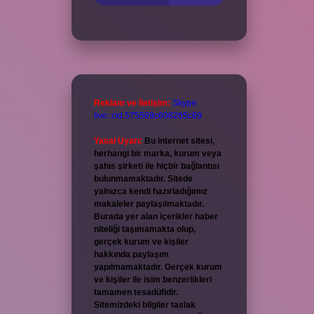
Reklam ve İletişim:
Skype:
live:.cid.575569c608265c69
Yasal Uyarı:
Bu internet sitesi,
herhangi bir marka, kurum veya
şahıs şirketi ile hiçbir bağlantısı
bulunmamaktadır. Sitede
yalnızca kendi hazırladığımız
makaleler paylaşılmaktadır.
Burada yer alan içerikler haber
niteliği taşımamakta olup,
gerçek kurum ve kişiler
hakkında paylaşım
yapılmamaktadır. Gerçek kurum
ve kişiler ile isim benzerlikleri
tamamen tesadüfidir.
Sitemizdeki bilgiler taslak