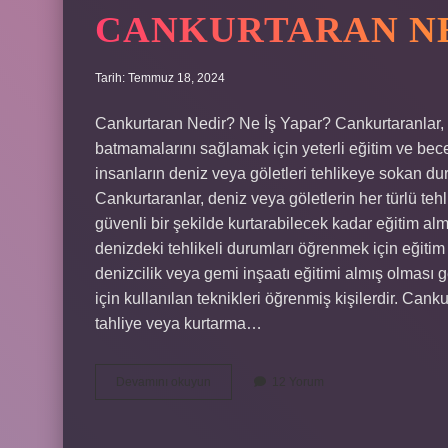
CANKURTARAN NE
Tarih: Temmuz 18, 2024
Cankurtaran Nedir? Ne İş Yapar? Cankurtaranlar, 
batmamalarını sağlamak için yeterli eğitim ve becer
insanların deniz veya göletleri tehlikeye sokan dur
Cankurtaranlar, deniz veya göletlerin her türlü te
güvenli bir şekilde kurtarabilecek kadar eğitim almı
denizdeki tehlikeli durumları öğrenmek için eğitim
denizcilik veya gemi inşaatı eğitimi almış olması 
için kullanılan teknikleri öğrenmiş kişilerdir. C
tahliye veya kurtarma…
Cankurtaran
Devamını okuyun
12 Yorum
nedir
ne
iş