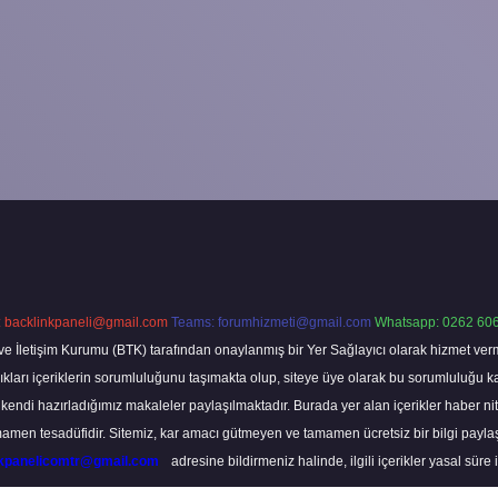
:
backlinkpaneli@gmail.com
Teams:
forumhizmeti@gmail.com
Whatsapp: 0262 606
ve İletişim Kurumu (BTK) tarafından onaylanmış bir Yer Sağlayıcı olarak hizmet verm
rı içeriklerin sorumluluğunu taşımakta olup, siteye üye olarak bu sorumluluğu kabul
a kendi hazırladığımız makaleler paylaşılmaktadır. Burada yer alan içerikler haber 
tamamen tesadüfidir. Sitemiz, kar amacı gütmeyen ve tamamen ücretsiz bir bilgi pay
nkpanelicomtr@gmail.com
adresine bildirmeniz halinde, ilgili içerikler yasal süre 