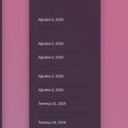
Bosna Hersek’te Türk Lirası
geçerli mi ?
Ağustos 6, 2026
Kromozomlar hücre yaşam
döngüsünün hangi evresinde ilk
görülür ?
Ağustos 5, 2026
Avare şarkısını kim söylüyor ?
Ağustos 4, 2026
Abdestsiz Kur’an’a nasıl
dokunulur ?
Ağustos 3, 2026
45 bin TL rakamlarla nasıl yazılır ?
Ağustos 3, 2026
Sararmış altın nasıl temizlenir ?
Temmuz 31, 2026
Toplam limit ile kullanılabilir limit
arasındaki fark nedir ?
Temmuz 29, 2026