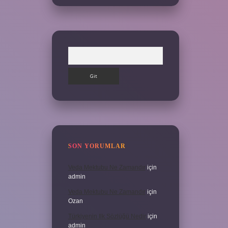
Arama
SON YORUMLAR
Veda Mektubu Ne Zamandır
için
admin
Veda Mektubu Ne Zamandır
için
Ozan
Türkiyenin Ilk Sözlüğü Nedir
için
admin