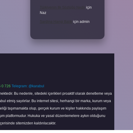
Türkiyenin Ilk Sözlüğü Nedir
için
Naz
Sardina Hangi Balık
için
admin
 0 726
Telegram: @karabul
ektedir. Bu nedenle, sitedeki içerikleri proaktif olarak denetleme veya
 etmiş sayılırlar. Bu internet sitesi, herhangi bir marka, kurum veya
niteliği taşımamakta olup, gerçek kurum ve kişiler hakkında paylaşım
laşım platformudur. Hukuka ve yasal düzenlemelere aykırı olduğunu
içerisinde sitemizden kaldırılacaktır.