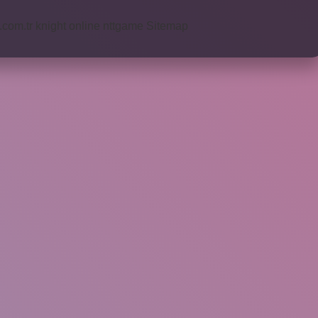
i.com.tr
knight online
nttgame
Sitemap